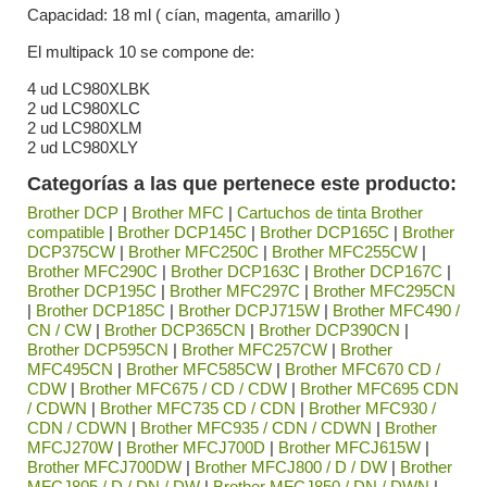
Capacidad: 18 ml ( cían, magenta, amarillo )
El multipack 10 se compone de:
4 ud LC980XLBK
2 ud LC980XLC
2 ud LC980XLM
2 ud LC980XLY
Categorías a las que pertenece este producto:
Brother DCP
|
Brother MFC
|
Cartuchos de tinta Brother
compatible
|
Brother DCP145C
|
Brother DCP165C
|
Brother
DCP375CW
|
Brother MFC250C
|
Brother MFC255CW
|
Brother MFC290C
|
Brother DCP163C
|
Brother DCP167C
|
Brother DCP195C
|
Brother MFC297C
|
Brother MFC295CN
|
Brother DCP185C
|
Brother DCPJ715W
|
Brother MFC490 /
CN / CW
|
Brother DCP365CN
|
Brother DCP390CN
|
Brother DCP595CN
|
Brother MFC257CW
|
Brother
MFC495CN
|
Brother MFC585CW
|
Brother MFC670 CD /
CDW
|
Brother MFC675 / CD / CDW
|
Brother MFC695 CDN
/ CDWN
|
Brother MFC735 CD / CDN
|
Brother MFC930 /
CDN / CDWN
|
Brother MFC935 / CDN / CDWN
|
Brother
MFCJ270W
|
Brother MFCJ700D
|
Brother MFCJ615W
|
Brother MFCJ700DW
|
Brother MFCJ800 / D / DW
|
Brother
MFCJ805 / D / DN / DW
|
Brother MFCJ850 / DN / DWN
|