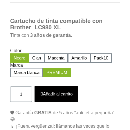
Cartucho de tinta compatible con
Brother LC980 XL
Tinta con
3 años de garantía
.
Color
Negro
Cian
Magenta
Amarillo
Pack10
Marca
Marca blanca
PREMIUM
Añadir al carrito
🛡️ Garantía
GRATIS
de 5 años “anti letra pequeña”
😃
📱 ¡Fuera vergüenza!: llámanos las veces que lo