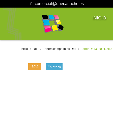
comercial@quecartucho.es
INICIO
Inicio
Dell
Toners compatibles Dell
Toner Dell3110 / Dell
-30%
En stock