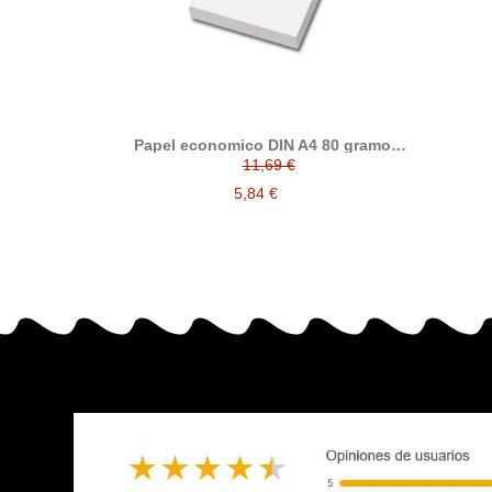
Papel economico DIN A4 80 gramos,
paquete 500 folios
11,69 €
5,84 €