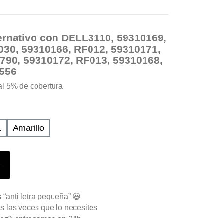
ernativo con DELL3110, 59310169,
030, 59310166, RF012, 59310171,
790, 59310172, RF013, 59310168,
F556
al 5% de cobertura
a
Amarillo
o
 “anti letra pequeña” 😃
s las veces que lo necesites