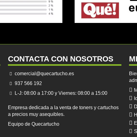
CONTACTA CON NOSOTROS
M
comercial@quecartucho.es
Bie
adm
937 566 192
M
L-J: 08:00 a 17:00 y Viernes: 08:00 a 15:00
I
D
Empresa dedicada a la venta de toners y cartuchos
a precios muy asequibles.
H
E
Equipo de Quecartucho
S