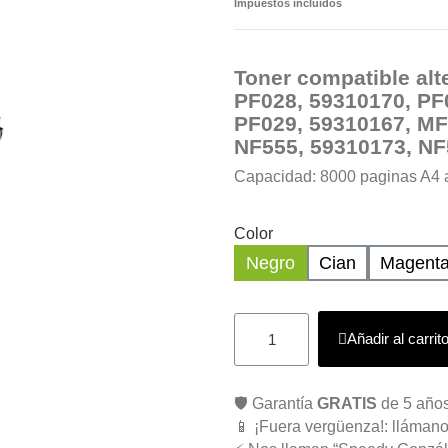
Impuestos incluidos
Toner compatible alt
PF028, 59310170, PF
PF029, 59310167, MF
NF555, 59310173, N
Capacidad: 8000 paginas A4 
Color
Negro
Cian
Magent
Añadir al carrit
🛡️ Garantía
GRATIS
de 5 años
📱 ¡Fuera vergüenza!: llámano