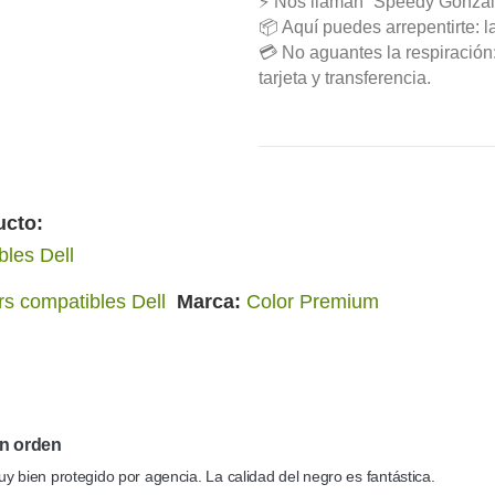
⚡ Nos llaman “Speedy Gonzál
📦 Aquí puedes arrepentirte: l
💳 No aguantes la respiració
tarjeta y transferencia.
ucto:
bles Dell
rs compatibles Dell
Marca
Color Premium
n orden
y bien protegido por agencia. La calidad del negro es fantástica.