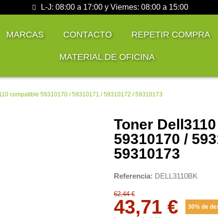
L-J: 08:00 a 17:00 y Viernes: 08:00 a 15:00
MARCAS
CONTACTO
REPETIR COMPRA
MATERIAL DE OFICINA
 3110 compatible 59310170 / 59310171 / 59310172 / 59310173
Toner Dell3110
59310170 / 593
59310173
Referencia
DELL3110BK
62,44 €
43,71 €
30% de de