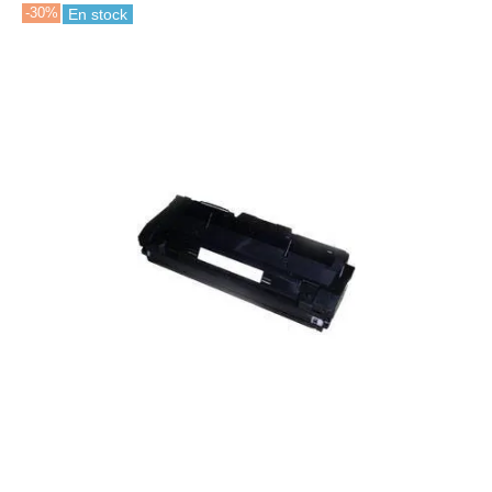
-30%
En stock