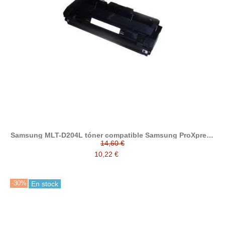
Samsung MLT-D204L tóner compatible Samsung ProXpress
M3325 / M3375 / M3825 / M3875 / M4025 / M4075
14,60 €
10,22 €
-30%
En stock