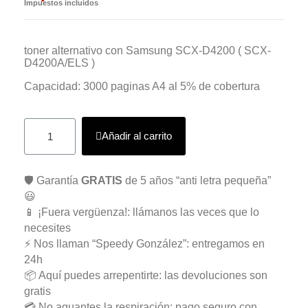
Impuestos incluidos
toner alternativo con Samsung SCX-D4200 ( SCX-
D4200A/ELS )
Capacidad: 3000 paginas A4 al 5% de cobertura
Añadir al carrito
🛡️ Garantía
GRATIS
de 5 años “anti letra pequeña”
😃
📱 ¡Fuera vergüenza!: llámanos las veces que lo
necesites
⚡ Nos llaman “Speedy González”: entregamos en
24h
📦 Aquí puedes arrepentirte: las devoluciones son
gratis
💳 No aguantes la respiración: pago seguro con