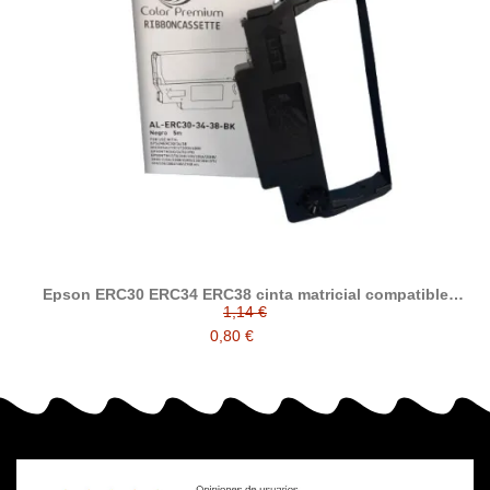
Epson ERC30 ERC34 ERC38 cinta matricial compatible
C43S015374 / C43S015244 / C43S015376
1,14 €
0,80 €