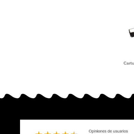
Cart
nailo
LQ300 / 
Eps