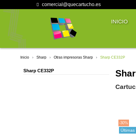
comercial@quecartucho.es
INICIO
Inicio
Sharp
Otras impresoras Sharp
Sharp CE332P
Sharp CE332P
Sha
Cartuc
-30%
Últimas