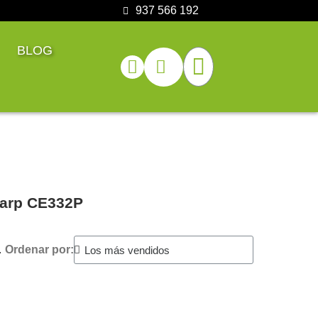
937 566 192
BLOG
Sharp CE332P
.
Ordenar por: