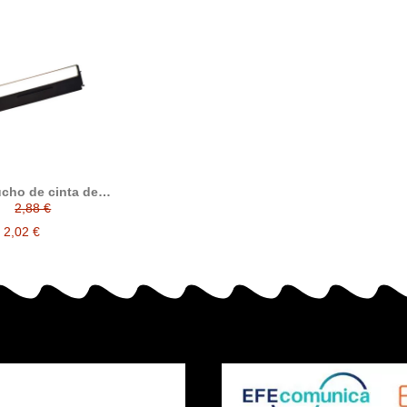
ucho de cinta de
n Epson ERC19 /
2,88 €
LQ800 alternativo a
on C13S015021
2,02 €