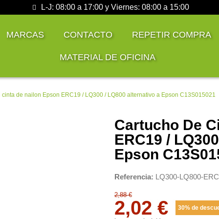
L-J: 08:00 a 17:00 y Viernes: 08:00 a 15:00
MARCAS
CONTACTO
REPETIR COMPRA
MATERIAL DE OFICINA
 cinta de nailon Epson ERC19 / LQ300 / LQ800 alternativo a Epson C13S015021
Cartucho De C
ERC19 / LQ300 
Epson C13S01
Referencia
LQ300-LQ800-ERC
2,88 €
2,02 €
30% de descu