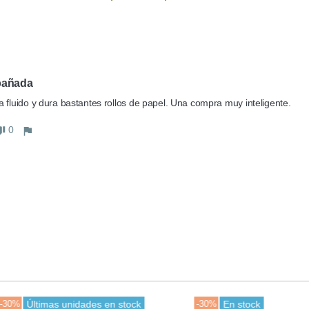
pañada
 fluido y dura bastantes rollos de papel. Una compra muy inteligente.
0
ltimas unidades en stock
-30%
En stock