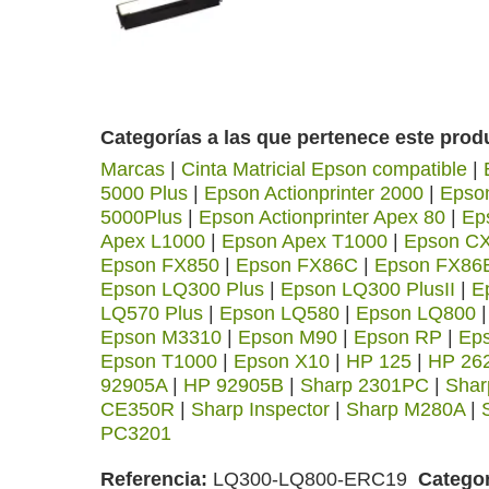
Categorías a las que pertenece este prod
Marcas
|
Cinta Matricial Epson compatible
|
5000 Plus
|
Epson Actionprinter 2000
|
Epson
5000Plus
|
Epson Actionprinter Apex 80
|
Ep
Apex L1000
|
Epson Apex T1000
|
Epson C
Epson FX850
|
Epson FX86C
|
Epson FX86
Epson LQ300 Plus
|
Epson LQ300 PlusII
|
E
LQ570 Plus
|
Epson LQ580
|
Epson LQ800
Epson M3310
|
Epson M90
|
Epson RP
|
Ep
Epson T1000
|
Epson X10
|
HP 125
|
HP 26
92905A
|
HP 92905B
|
Sharp 2301PC
|
Shar
CE350R
|
Sharp Inspector
|
Sharp M280A
|
PC3201
Referencia
LQ300-LQ800-ERC19
Categor