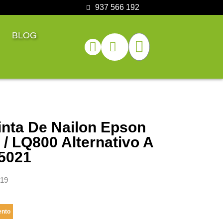
937 566 192
BLOG
inta De Nailon Epson
/ LQ800 Alternativo A
5021
19
ento