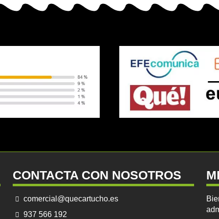
CONTACTA CON NOSOTROS
M
comercial@quecartucho.es
Bie
adm
937 566 192