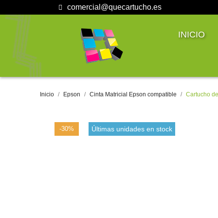
comercial@quecartucho.es
INICIO
Inicio
Epson
Cinta Matricial Epson compatible
Cartucho de
-30%
Últimas unidades en stock