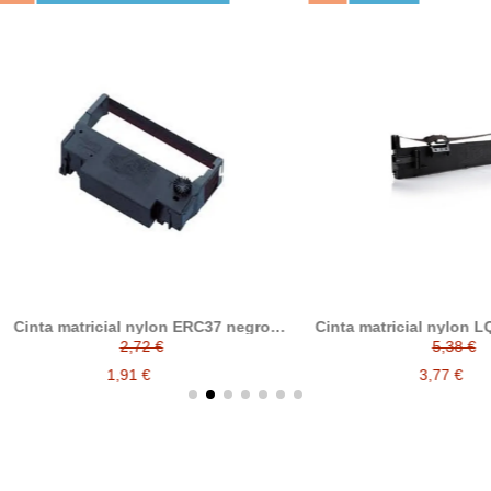
 matricial nylon ERC37 negro
Cinta matricial nylon LQ690 / 
compatible C43S015243
LQ675 / LQ690 / LQ695 compa
2,72 €
5,38 €
C13S015610
1,91 €
3,77 €