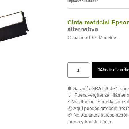
Impuestos incluidos
Cinta matricial Epso
alternativa
Capacidad: OEM metros.
Añadir al carrit
🛡️ Garantía
GRATIS
de 5 años
📱 ¡Fuera vergüenza!: llámano
⚡ Nos llaman “Speedy Gonzál
📦 Aquí puedes arrepentirte: l
💳 No aguantes la respiració
tarjeta y transferencia.