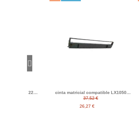
 / ERC-22
cinta matricial compatible LX1050
Cinta
e la cinta
LX1170 LX1170II MX100C13S015022
37,52 €
3S015358
26,27 €