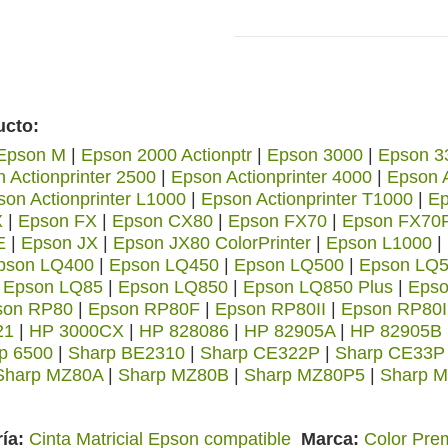
ucto:
Epson M
|
Epson 2000 Actionptr
|
Epson 3000
|
Epson 3
 Actionprinter 2500
|
Epson Actionprinter 4000
|
Epson A
son Actionprinter L1000
|
Epson Actionprinter T1000
|
Ep
X
|
Epson FX
|
Epson CX80
|
Epson FX70
|
Epson FX70P
E
|
Epson JX
|
Epson JX80 ColorPrinter
|
Epson L1000
|
pson LQ400
|
Epson LQ450
|
Epson LQ500
|
Epson LQ
|
Epson LQ85
|
Epson LQ850
|
Epson LQ850 Plus
|
Epso
son RP80
|
Epson RP80F
|
Epson RP80II
|
Epson RP80I
21
|
HP 3000CX
|
HP 828086
|
HP 82905A
|
HP 82905B
p 6500
|
Sharp BE2310
|
Sharp CE322P
|
Sharp CE33P
Sharp MZ80A
|
Sharp MZ80B
|
Sharp MZ80P5
|
Sharp 
ía
Cinta Matricial Epson compatible
Marca
Color Pre