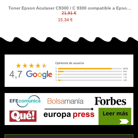
Toner Epson Aculaser C9300 / C 9300 compatible a Epson
C13S050605 / C13S050604 / C13S050603 / C13S050602
21,91 €
15,34 €