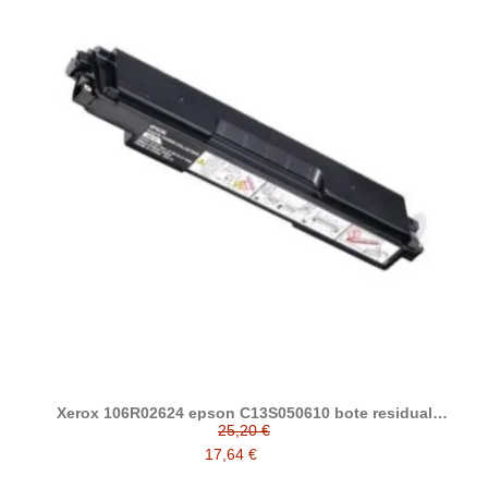
Xerox 106R02624 epson C13S050610 bote residual
compatible
25,20 €
17,64 €