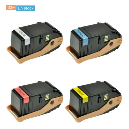
-30%
En stock