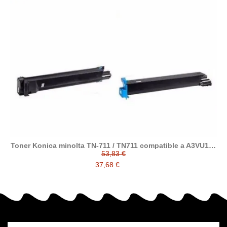
Toner Konica minolta TN-711 / TN711 compatible a A3VU150
/ A3VU250 / A3VU350 / A3VU450
53,83 €
37,68 €