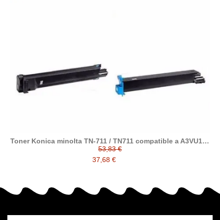
Toner Konica minolta TN-711 / TN711 compatible a A3VU150
/ A3VU250 / A3VU350 / A3VU450
53,83 €
37,68 €