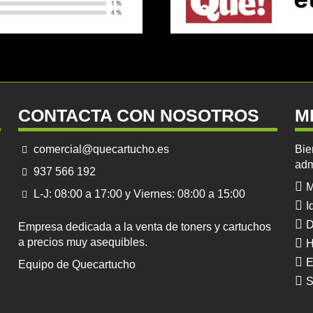
CONTACTA CON NOSOTROS
M
comercial@quecartucho.es
Bie
adm
937 566 192
M
L-J: 08:00 a 17:00 y Viernes: 08:00 a 15:00
I
D
Empresa dedicada a la venta de toners y cartuchos
a precios muy asequibles.
H
E
Equipo de Quecartucho
S