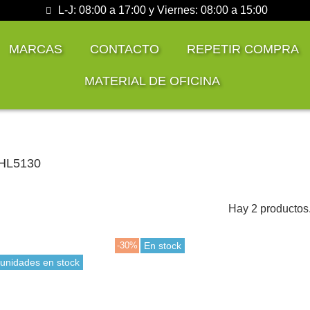
L-J: 08:00 a 17:00 y Viernes: 08:00 a 15:00
MARCAS
CONTACTO
REPETIR COMPRA
MATERIAL DE OFICINA
 HL5130
Hay 2 productos
-30%
En stock
 unidades en stock