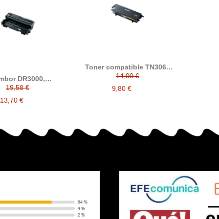
Toner compatible TN3060
con Brother TN-3060
14,00 €
mbor DR3000,
ible con Brother
19,58 €
9,80 €
DR-3000
13,70 €