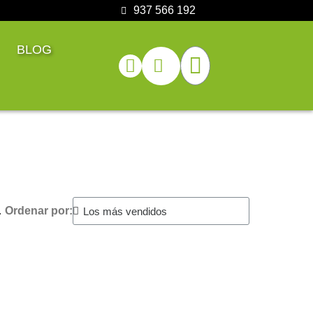
937 566 192
BLOG
.
Ordenar por: