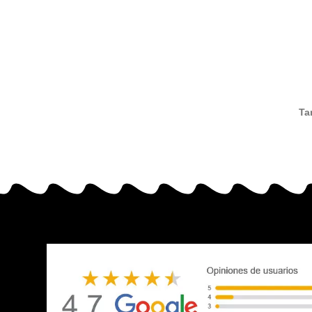
Ta
compat