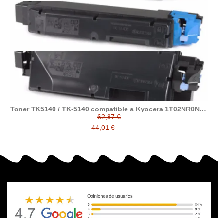
Toner TK5140 / TK-5140 compatible a Kyocera 1T02NR0NL0
/ 1T02NRCNL0 / 1T02NRBNL0 / 1T02NRANL0
62,87 €
44,01 €