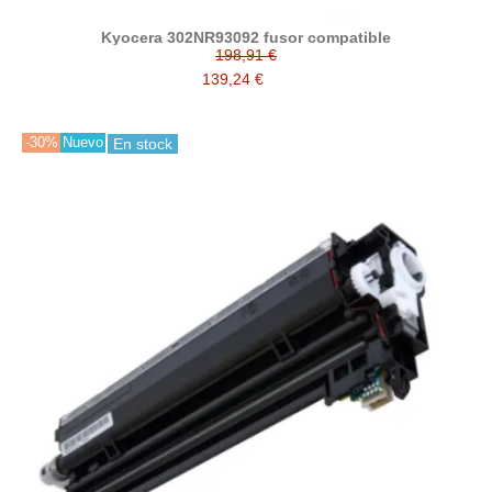
Kyocera 302NR93092 fusor compatible
198,91 €
139,24 €
-30%
Nuevo
En stock