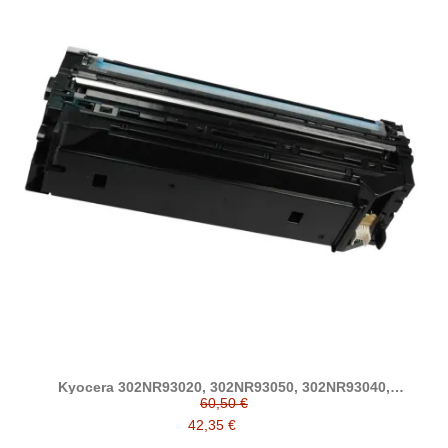
Kyocera 302NR93020, 302NR93050, 302NR93040,
302NR93030 developer compatible
60,50 €
42,35 €