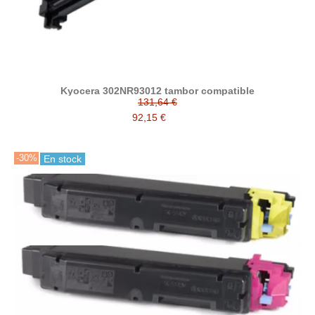
Kyocera 302NR93012 tambor compatible
131,64 €
92,15 €
-30%
En stock