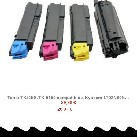
Toner TK5150 /TK-5150 compatible a Kyocera 1T02NS0NL0
/ 1T02NSCNL0 / 1T02NSBNL0 / 1T02NSANL0
29,96 €
20,97 €