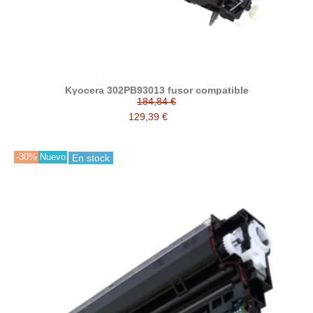
Kyocera 302PB93013 fusor compatible
184,84 €
129,39 €
-30%
Nuevo
En stock