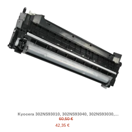
Kyocera 302NS93010, 302NS93040, 302NS93030,
302NS93020 developer compatible
60,50 €
42,35 €