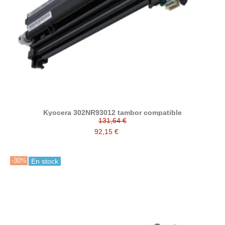
Kyocera 302NR93012 tambor compatible
131,64 €
92,15 €
-30%
En stock