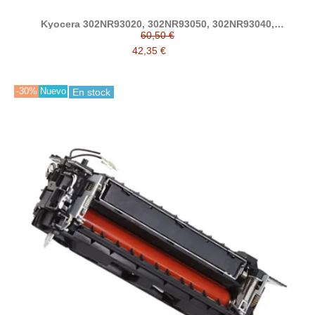
Kyocera 302NR93020, 302NR93050, 302NR93040,
302NR93030 developer compatible
60,50 €
42,35 €
-30%
Nuevo
En stock