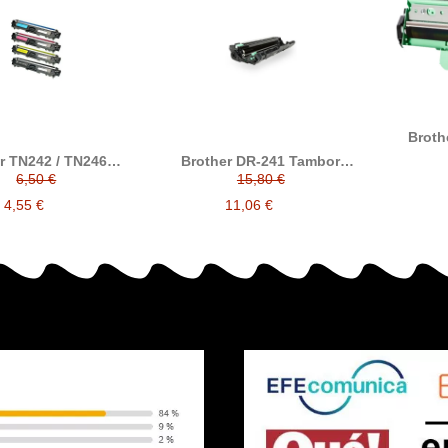
Broth
resi
r TN242 / TN246
Brother DR-241 Tambor
ativo compatible a
compatible
6,50 €
15,80 €
r TN-242 / TN-246
4,55 €
11,06 €