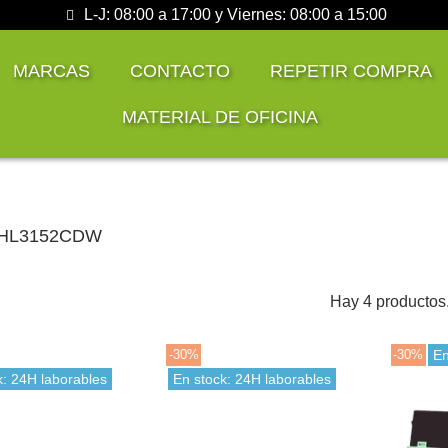
L-J: 08:00 a 17:00 y Viernes: 08:00 a 15:00
MARCAS
CONTACTO
REPETIR COMPRA
MATERIAL DE OFICINA
r HL3152CDW
Hay 4 productos
-30%
-30%
En
k: 24H laborables
En stock: 24H laborables