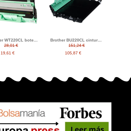
er WT220CL bote
Brother BU220CL cinturón
dual compatible
de arrastre/cinta de
28,01 €
151,24 €
transferencia compatible
19,61 €
105,87 €