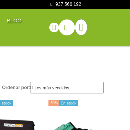
937 566 192
BLOG
.
Ordenar por:
 stock
-30%
En stock