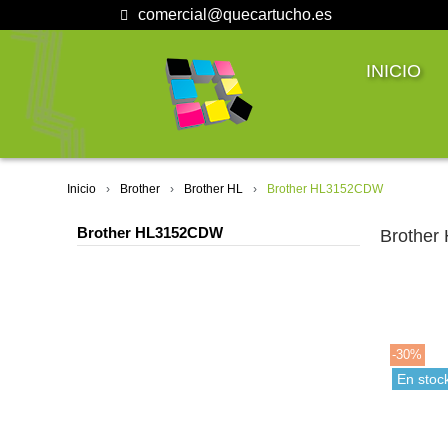
comercial@quecartucho.es
INICIO
Inicio
Brother
Brother HL
Brother HL3152CDW
Brother HL3152CDW
Brothe
-30%
En stoc