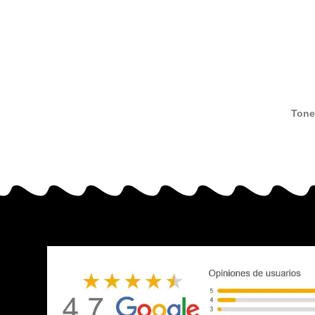
Tone
altern
Brothe