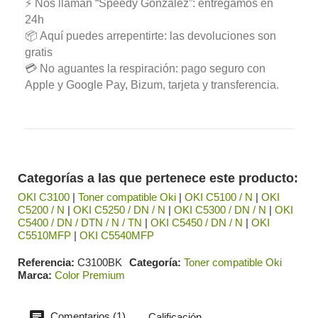
⚡ Nos llaman “Speedy González”: entregamos en
24h
📦 Aquí puedes arrepentirte: las devoluciones son
gratis
💳 No aguantes la respiración: pago seguro con
Apple y Google Pay, Bizum, tarjeta y transferencia.
Categorías a las que pertenece este producto:
OKI C3100
|
Toner compatible Oki
|
OKI C5100 / N
|
OKI
C5200 / N
|
OKI C5250 / DN / N
|
OKI C5300 / DN / N
|
OKI
C5400 / DN / DTN / N / TN
|
OKI C5450 / DN / N
|
OKI
C5510MFP
|
OKI C5540MFP
Referencia
C3100BK
Categoría
Toner compatible Oki
Marca
Color Premium
Comentarios (1)
Calificación