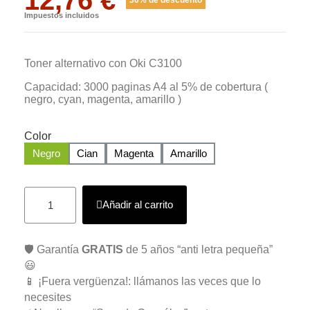
Impuestos incluidos
Toner alternativo con Oki C3100
Capacidad: 3000 paginas A4 al 5% de cobertura (
negro, cyan, magenta, amarillo )
Color
Negro
Cian
Magenta
Amarillo
Añadir al carrito
🛡️ Garantía
GRATIS
de 5 años “anti letra pequeña”
😃
📱 ¡Fuera vergüenza!: llámanos las veces que lo
necesites