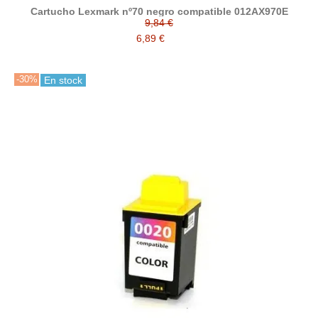
Cartucho Lexmark nº70 negro compatible 012AX970E
9,84 €
6,89 €
-30%
En stock