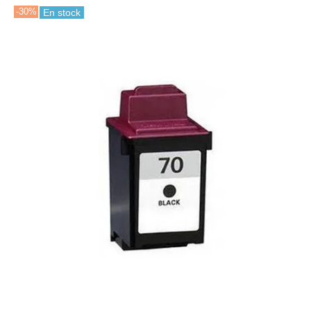
-30%
En stock