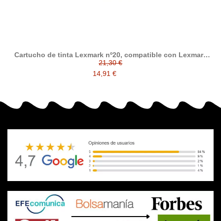
Cartucho de tinta Lexmark nº20, compatible con Lexmark
015MX120BR / 015MX120E, tricolor
21,30 €
14,91 €