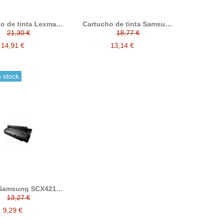
o de tinta Lexmark
Cartucho de tinta Samsung
, compatible con
INK-M41 negro compatible
21,30 €
18,77 €
rk 015MX120BR /
reemplaza a INK-M41ELS
015MX120E, tricolor
14,91 €
13,14 €
 stock
 Samsung SCX4216
ro compatible
13,27 €
emplaza a SCX-
4216D3ELS
9,29 €