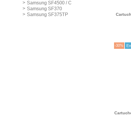
Samsung SF4500 / C
Samsung SF370
Samsung SF375TP
Cartuch
80 tri
orig
-30%
En
Cartuch
INK-M40
reempl