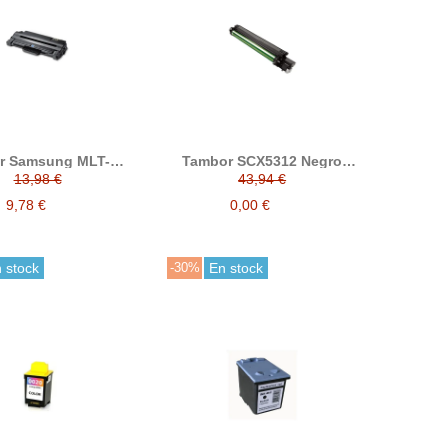
r Samsung MLT-
Tambor SCX5312 Negro
Negro compatible a
compatible reemplaza a
13,98 €
43,94 €
LT-D1052L/EL
SCX-5315R2/ELS
9,78 €
0,00 €
 stock
-30%
En stock