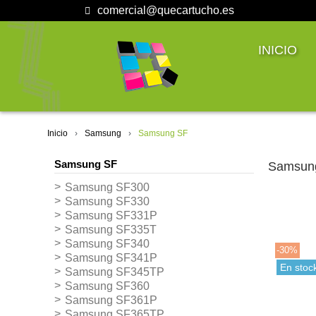
comercial@quecartucho.es
INICIO
Inicio
Samsung
Samsung SF
Samsung SF
Samsun
Samsung SF300
Samsung SF330
Samsung SF331P
Samsung SF335T
Samsung SF340
-30%
Samsung SF341P
En stoc
Samsung SF345TP
Samsung SF360
Samsung SF361P
Samsung SF365TP