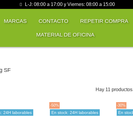
L-J: 08:00 a 17:00 y Viernes: 08:00 a 15:00
MARCAS
CONTACTO
REPETIR COMPRA
MATERIAL DE OFICINA
g SF
Hay 11 productos
-50%
-30%
k: 24H laborables
En stock: 24H laborables
En stoc