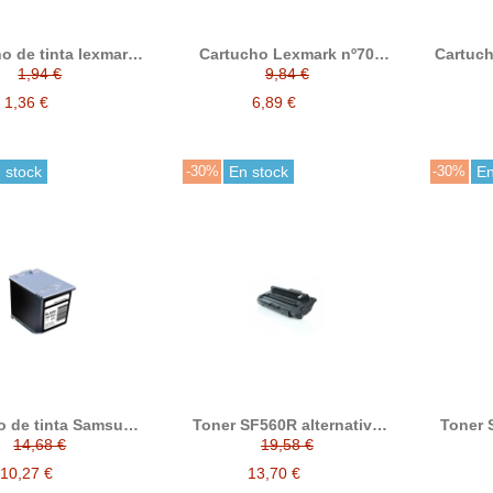
o de tinta lexmark
Cartucho Lexmark nº70
Cartuch
color compatible a
negro compatible
nº20
1,94 €
9,84 €
inal 012A1980E
012AX970E
Lexma
1,36 €
6,89 €
 stock
-30%
En stock
-30%
En
o de tinta Samsung
Toner SF560R alternativo
Toner
 negro compatible
con Samsung SF-D560R
Neg
14,68 €
19,58 €
aza a INK-M40/ELS
re
10,27 €
13,70 €