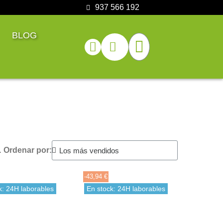
937 566 192
BLOG
.
Ordenar por:
-43,94 €
k: 24H laborables
En stock: 24H laborables