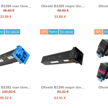
i B1268 cian tóner
Olivetti B1265 negro tóner
Olive
compatible
compatible
tó
48,40 €
48,40 €
33,88 €
33,88 €
evo
En stock
-30%
Nuevo
En stock
-30%
En
i B1391 cian tóner
Olivetti B1390 negro tóner
Olivet
compatible
compatible
B110
140,03 €
91,31 €
98,02 €
63,91 €