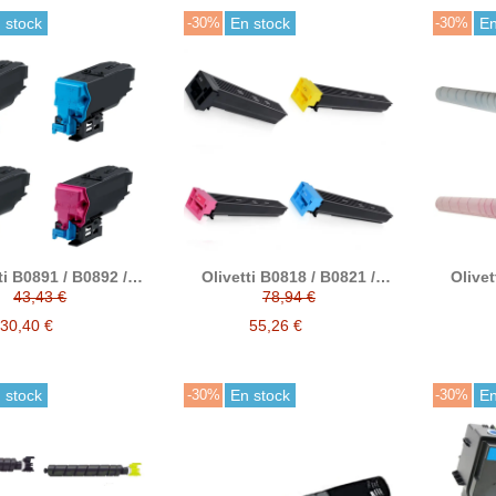
 stock
-30%
En stock
-30%
En
ti B0891 / B0892 /
Olivetti B0818 / B0821 /
Olivet
3 / B0894 tóner
B0820 / B0819 tóner
B120
43,43 €
78,94 €
compatible
compatible
30,40 €
55,26 €
 stock
-30%
En stock
-30%
En