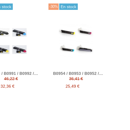
 stock
-30%
En stock
/ B0991 / B0992 /
B0954 / B0953 / B0952 /
 toner compatible
B0951 toner compatible
46,22 €
36,41 €
nativo a Olivetti
alternativo a Olivetti
32,36 €
25,49 €