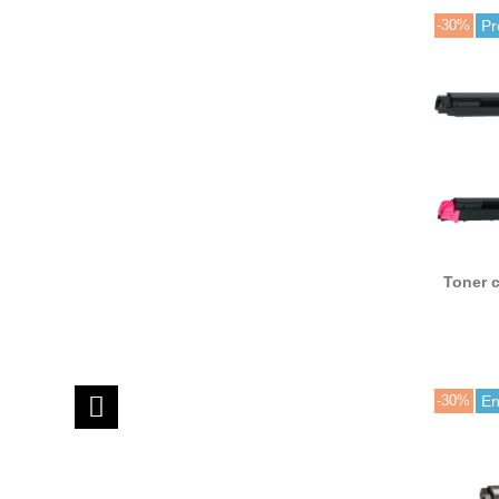
-30%
Pr
Toner c
B8813 
-30%
En