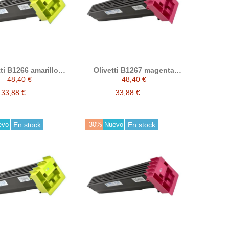
tti B1266 amarillo
Olivetti B1267 magenta
ner compatible
tóner compatible
48,40 €
48,40 €
33,88 €
33,88 €
evo
En stock
-30%
Nuevo
En stock