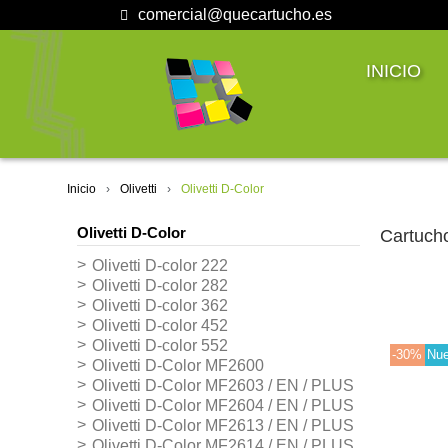
comercial@quecartucho.es
INICIO
Inicio
Olivetti
Olivetti D-Color
Olivetti D-Color
Cartucho
Olivetti D-color 222
Olivetti D-color 282
Olivetti D-color 362
Olivetti D-color 452
Olivetti D-color 552
-30%
Nu
Olivetti D-Color MF2600
Olivetti D-Color MF2603 / EN / PLUS
Olivetti D-Color MF2604 / EN / PLUS
Olivetti D-Color MF2613 / EN / PLUS
Olivetti D-Color MF2614 / EN / PLUS