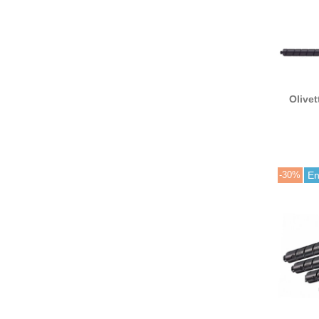
Olivet
B125
-30%
En