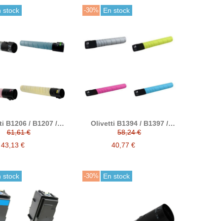
 stock
-30%
En stock
ti B1206 / B1207 /
Olivetti B1394 / B1397 /
8 / B1209 tóner
B1396 / B1395 tóner
61,61 €
58,24 €
compatible
compatible
43,13 €
40,77 €
 stock
-30%
En stock