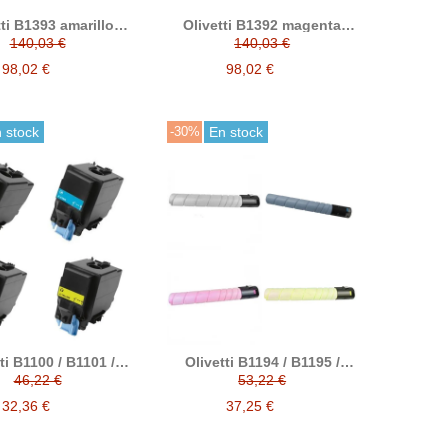
tti B1393 amarillo
Olivetti B1392 magenta
ner compatible
tóner compatible
140,03 €
140,03 €
98,02 €
98,02 €
 stock
-30%
En stock
ti B1100 / B1101 /
Olivetti B1194 / B1195 /
2 / B1103 tóner
B1196 / B1197 tóner
46,22 €
53,22 €
compatible
compatible
32,36 €
37,25 €