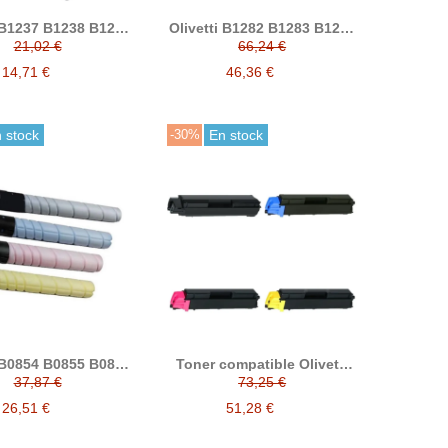
i B1237 B1238 B1239
Olivetti B1282 B1283 B1284
 tóner compatible
B1285 tóner compatible
21,02 €
66,24 €
14,71 €
46,36 €
 stock
-30%
En stock
i B0854 B0855 B0856
Toner compatible Olivetti
 tóner compatible
B1183 B1184 B1185 B1186
37,87 €
73,25 €
26,51 €
51,28 €