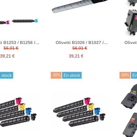
ti B1253 / B1256 /
Olivetti B1026 / B1027 /
Olivet
5 / B1254 tóner
B1028 / B1029 tóner
B1353 
56,01 €
56,01 €
compatible
compatible
B1352 
B1355 
39,21 €
39,21 €
B1357
 stock
-30%
En stock
-30%
En