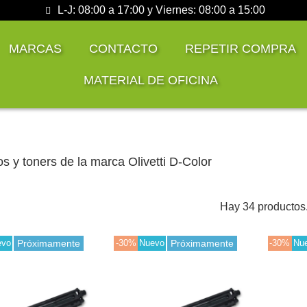
L-J: 08:00 a 17:00 y Viernes: 08:00 a 15:00
MARCAS
CONTACTO
REPETIR COMPRA
MATERIAL DE OFICINA
s y toners de la marca Olivetti D-Color
Hay 34 productos
evo
Próximamente
-30%
Nuevo
Próximamente
-30%
Nu