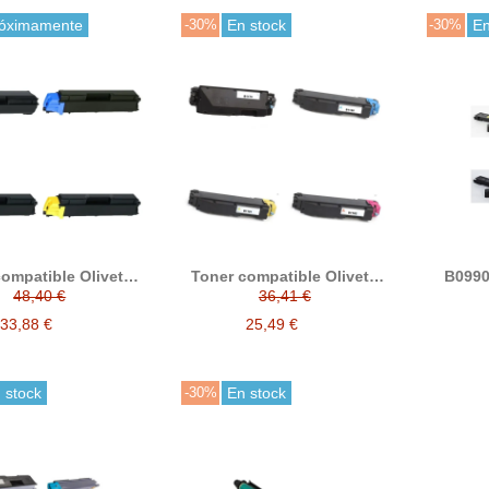
óximamente
-30%
En stock
-30%
En
ompatible Olivetti
Toner compatible Olivetti
B0990 
B8814 B8815 B8816
B1179 B1180 B1181 B1182
B0993
48,40 €
36,41 €
alter
33,88 €
25,49 €
 stock
-30%
En stock