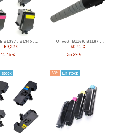
ti B1337 / B1345 /
Olivetti B1166, B1167,
/ B1336 / B1344 /
B1168, B1169 tóner
59,22 €
50,41 €
/ B1338 / B1346 /
compatible
/ B1339 / B1347 /
41,45 €
35,29 €
 tóner compatible
 stock
-30%
En stock