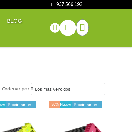
937 566 192
BLOG
.
Ordenar por:
evo
Próximamente
-30%
Nuevo
Próximamente