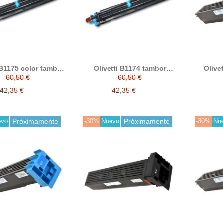
 B1175 color tambor
Olivetti B1174 tambor
Olive
compatible
compatible
tó
60,50 €
60,50 €
42,35 €
42,35 €
evo
Próximamente
-30%
Nuevo
Próximamente
-30%
Nu