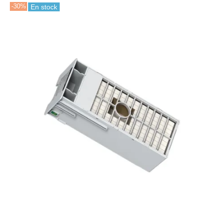
-30%
En stock