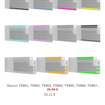
Epson T5961, T5962, T5963, T5964, T5965, T5966, T5967,
T5968, T5969, T596A, T596B tinta compatible
35,86 €
25,11 €