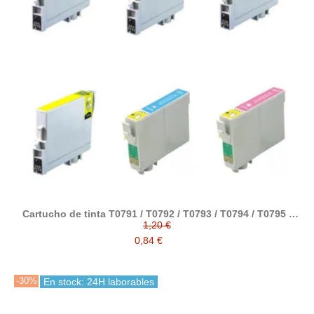
Cartucho de tinta T0791 / T0792 / T0793 / T0794 / T0795 /
T0796 compatible con epson
1,20 €
0,84 €
-30%
En stock: 24H laborables