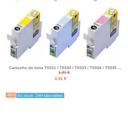
Cartucho de tinta T0331 / T0332 / T0333 / T0334 / T0335 /
T0336 compatible con epson
1,31 €
0,91 €
-45%
En stock: 24H laborables