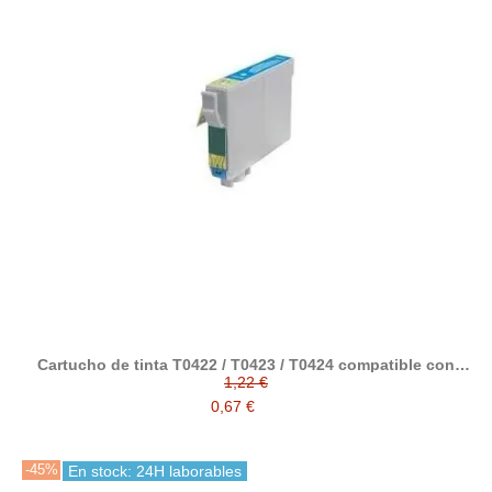
Cartucho de tinta T0422 / T0423 / T0424 compatible con
epson
1,22 €
0,67 €
-45%
En stock: 24H laborables