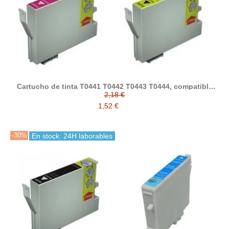
Cartucho de tinta T0441 T0442 T0443 T0444, compatible
con epson
2,18 €
1,52 €
-30%
En stock: 24H laborables