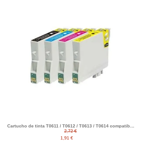
Cartucho de tinta T0611 / T0612 / T0613 / T0614 compatible
con epson
2,72 €
1,91 €