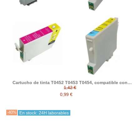
Cartucho de tinta T0452 T0453 T0454, compatible con
epson
1,42 €
0,99 €
-40%
En stock: 24H laborables