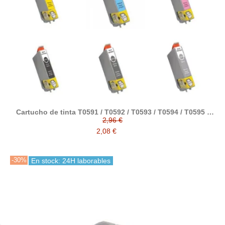
Cartucho de tinta T0591 / T0592 / T0593 / T0594 / T0595 /
T0596 / T0597 / T0598 / T0599 compatible con epson
2,96 €
2,08 €
-30%
En stock: 24H laborables