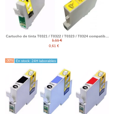
Cartucho de tinta T0321 / T0322 / T0323 / T0324 compatible
con Epson
1,11 €
0,61 €
-30%
En stock: 24H laborables