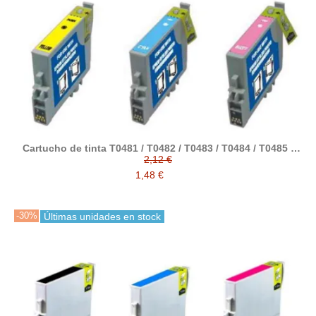
Cartucho de tinta T0481 / T0482 / T0483 / T0484 / T0485 /
T0486 compatible con epson
2,12 €
1,48 €
-30%
Últimas unidades en stock