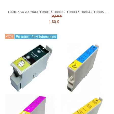
Cartucho de tinta T0801 / T0802 / T0803 / T0804 / T0805 /
T0806 compatible con epson
2,58 €
1,80 €
-45%
En stock: 24H laborables