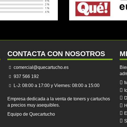
CONTACTA CON NOSOTROS
M
comercial@quecartucho.es
Bie
adm
937 566 192
M
L-J: 08:00 a 17:00 y Viernes: 08:00 a 15:00
I
D
Empresa dedicada a la venta de toners y cartuchos
a precios muy asequibles.
H
E
Equipo de Quecartucho
S