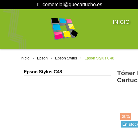
comercial@quecartucho.es
INICIO
Inicio
Epson
Epson Stylus
Epson Stylus C48
Epson Stylus C48
Tóner 
Cartuc
-30%
En stoc