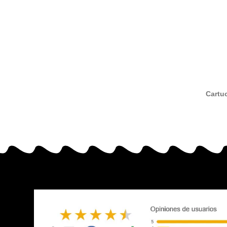
Cartu
tricol
Epso