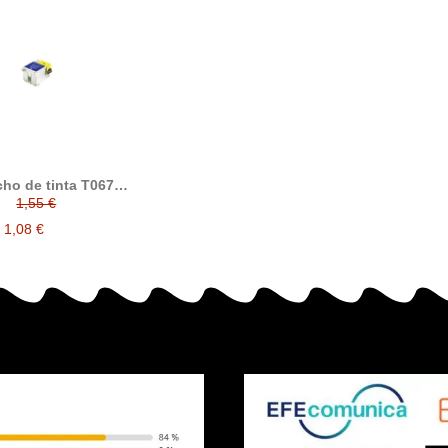
cho de tinta T067
or alternativo con
1,55 €
n C13T0674010
1,08 €