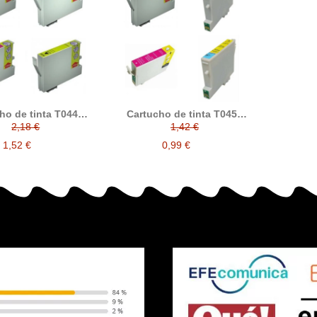
ho de tinta T0441
Cartucho de tinta T0452
2 T0443 T0444,
T0453 T0454, compatible
2,18 €
1,42 €
tible con epson
con epson
1,52 €
0,99 €