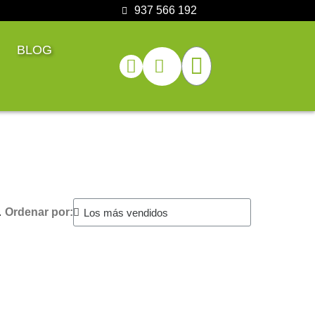
937 566 192
BLOG
.
Ordenar por: