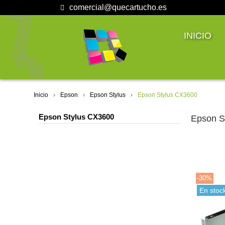
comercial@quecartucho.es
INICIO
Inicio
Epson
Epson Stylus
Epson Stylus CX3600
Epson Stylus CX3600
Epson S
-30%
En stoc