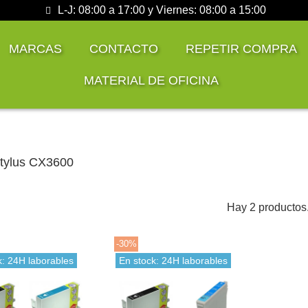
L-J: 08:00 a 17:00 y Viernes: 08:00 a 15:00
MARCAS
CONTACTO
REPETIR COMPRA
MATERIAL DE OFICINA
tylus CX3600
Hay 2 productos
-30%
k: 24H laborables
En stock: 24H laborables