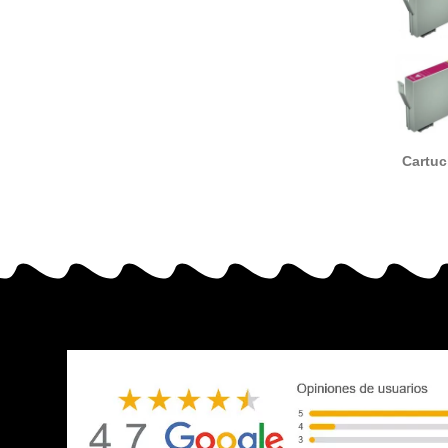
Cartuc
T044
compa