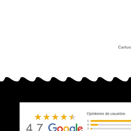
Cartuc
compa