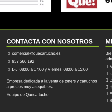
CONTACTA CON NOSOTROS
M
comercial@quecartucho.es
Bie
adm
937 566 192
M
L-J: 08:00 a 17:00 y Viernes: 08:00 a 15:00
I
D
Empresa dedicada a la venta de toners y cartuchos
a precios muy asequibles.
H
E
Equipo de Quecartucho
S