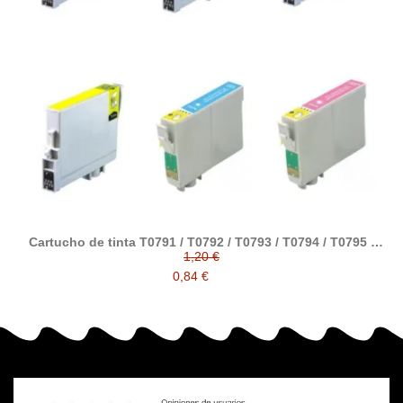
Cartucho de tinta T0791 / T0792 / T0793 / T0794 / T0795 /
T0796 compatible con epson
1,20 €
0,84 €