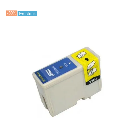
-30%
En stock