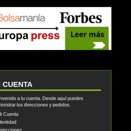
I CUENTA
nvenido a tu cuenta. Desde aquí puedes
inistrar tus direcciones y pedidos.
i Cuenta
dentidad
irecciones