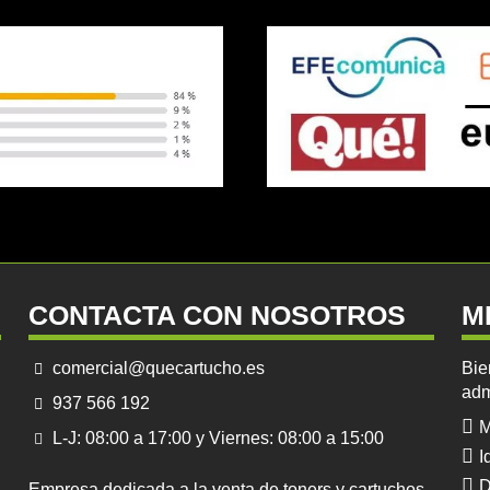
CONTACTA CON NOSOTROS
M
comercial@quecartucho.es
Bie
adm
937 566 192
M
L-J: 08:00 a 17:00 y Viernes: 08:00 a 15:00
I
D
Empresa dedicada a la venta de toners y cartuchos