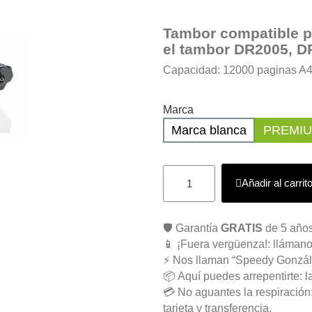
Tambor compatible p
el tambor
DR2005, D
Capacidad: 12000 paginas A4
Marca
Marca blanca
PREMI
Añadir al carrit
🛡️ Garantía
GRATIS
de 5 años
📱 ¡Fuera vergüenza!: llámano
⚡ Nos llaman “Speedy Gonzál
📦 Aquí puedes arrepentirte: l
💳 No aguantes la respiració
tarjeta y transferencia.