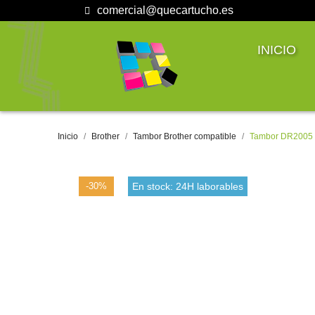
comercial@quecartucho.es
INICIO
Inicio
Brother
Tambor Brother compatible
Tambor DR2005 a
-30%
En stock: 24H laborables