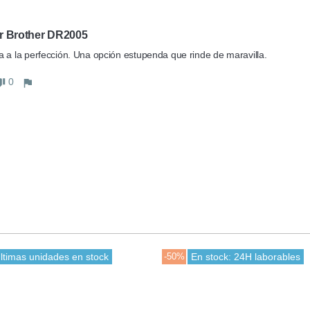
 Brother DR2005
 a la perfección. Una opción estupenda que rinde de maravilla.
0
ltimas unidades en stock
-50%
En stock: 24H laborables