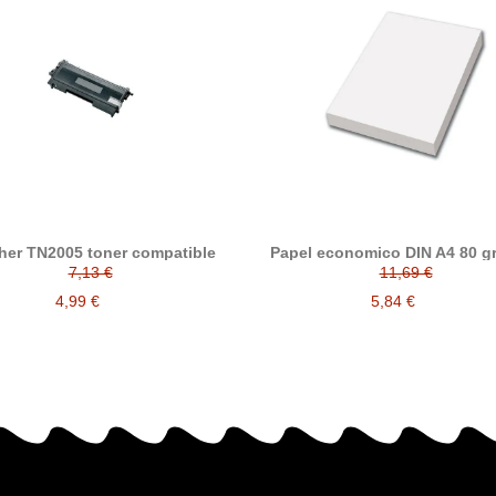
her TN2005 toner compatible
Papel economico DIN A4 80 g
paquete 500 folios
7,13 €
11,69 €
4,99 €
5,84 €