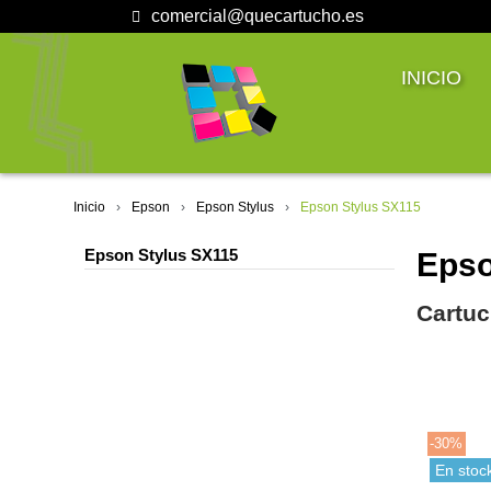
comercial@quecartucho.es
INICIO
Inicio
Epson
Epson Stylus
Epson Stylus SX115
Epson Stylus SX115
Epso
Cartuc
-30%
En stoc