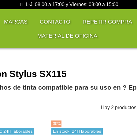
L-J: 08:00 a 17:00 y Viernes: 08:00 a 15:00
MARCAS
CONTACTO
REPETIR COMPRA
MATERIAL DE OFICINA
n Stylus SX115
hos de tinta compatible para su uso en ?️ E
Hay 2 productos
-30%
k: 24H laborables
En stock: 24H laborables