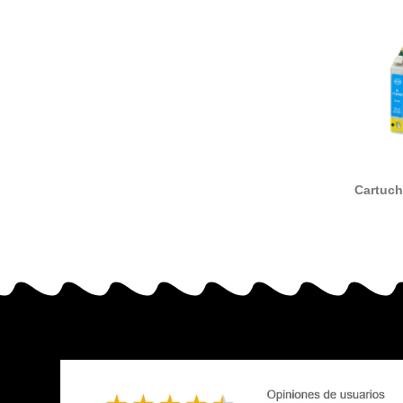
Cartuch
T0892
compa