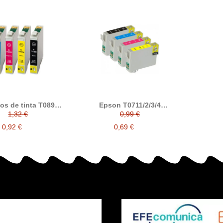
os de tinta T0891 /
Epson T0711/2/3/4
 / T0893 / T0894
Cartucho de tinta
1,32 €
0,99 €
tible con epson
compatible
0,92 €
0,69 €