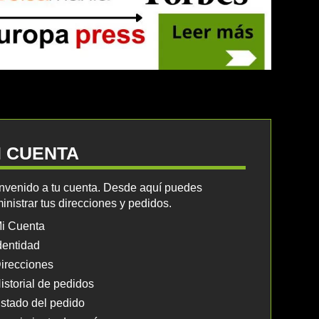
I CUENTA
nvenido a tu cuenta. Desde aquí puedes
inistrar tus direcciones y pedidos.
i Cuenta
dentidad
irecciones
istorial de pedidos
stado del pedido