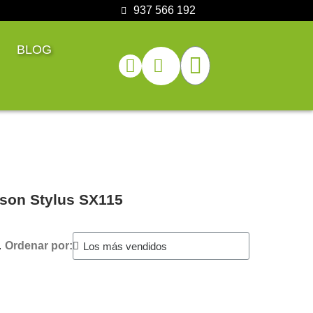
937 566 192
BLOG
pson Stylus SX115
.
Ordenar por: