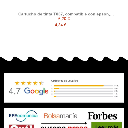
Cartucho de tinta T037, compatible con epson,
tricolor
6,20 €
4,34 €