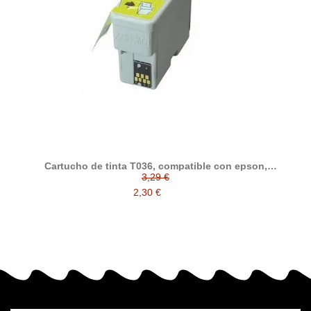
Cartucho de tinta T036, compatible con epson,
negro
3,29 €
2,30 €