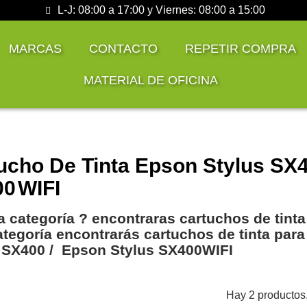
L-J: 08:00 a 17:00 y Viernes: 08:00 a 15:00
MARCAS
CONTACTO
REPETIR COMPRA
MATERIAL DE OFICINA
ucho De Tinta Epson Stylus SX4
00
WIFI
a categoría ? encontraras cartuchos de tinta
ategoría encontrarás cartuchos de tinta par
 SX400 / Epson Stylus SX400WIFI
Hay 2 productos