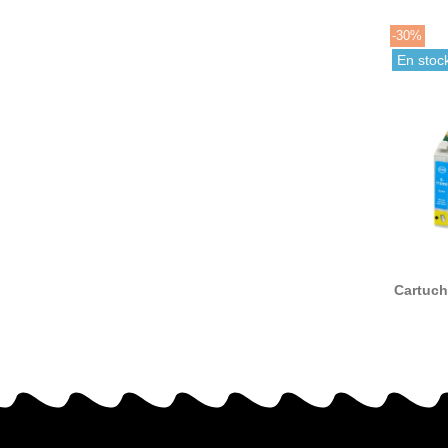
-30%
En stoc
Cartuch
T0892
compa