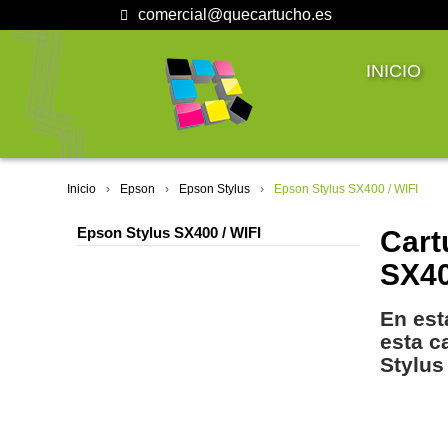
comercial@quecartucho.es
INICIO
Inicio
Epson
Epson Stylus
Epson Stylus SX400 / WIFI
Epson Stylus SX400 / WIFI
Cart
SX4
En est
esta c
Stylus