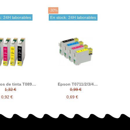
-30%
k: 24H laborables
En stock: 24H laborables
os de tinta T0891 /
Epson T0711/2/3/4
 / T0893 / T0894
Cartucho de tinta
1,32 €
0,99 €
tible con epson
compatible
0,92 €
0,69 €