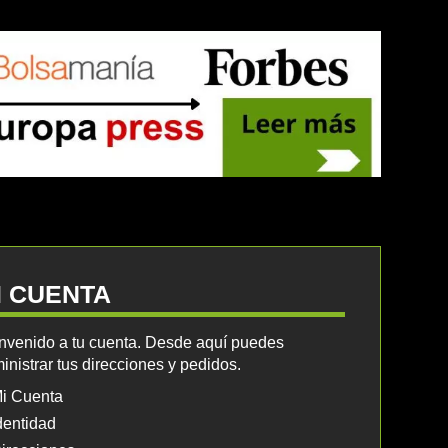
I CUENTA
nvenido a tu cuenta. Desde aquí puedes
inistrar tus direcciones y pedidos.
i Cuenta
dentidad