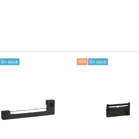
n stock
-30%
En stock