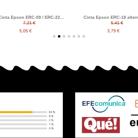
nta Epson ERC-09 / ERC-22
Cinta Epson ERC-18 alternat
ernativa, compatible la cinta
compatible a la cinta origina
7,21 €
5,41 €
riginal Epson C43S015358
C43S015356
5,05 €
3,79 €