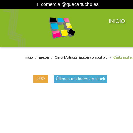
comercial@quecartucho.es
INICIO
Inicio
Epson
Cinta Matricial Epson compatible
Cinta matri
-30%
Últimas unidades en stock