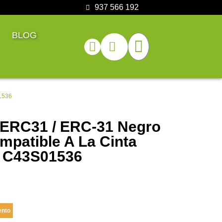
937 566 192
BLOG
01536
l ERC31 / ERC-31 Negro
ompatible A La Cinta
n C43S01536
ento