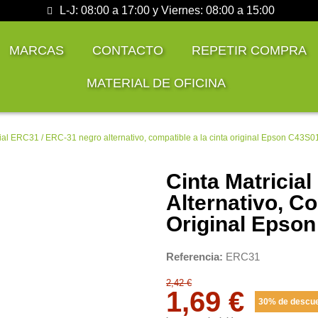
L-J: 08:00 a 17:00 y Viernes: 08:00 a 15:00
MARCAS
CONTACTO
REPETIR COMPRA
MATERIAL DE OFICINA
cial ERC31 / ERC-31 negro alternativo, compatible a la cinta original Epson C43S
Cinta Matricia
Alternativo, C
Original Epso
Referencia
ERC31
2,42 €
1,69 €
30% de descu