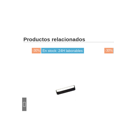
Productos relacionados
 stock
-30%
En stock: 24H laborables
-30%
E