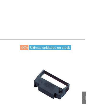
-30%
Últimas unidades en stock
-30%
En stoc