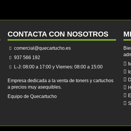
CONTACTA CON NOSOTROS
M
comercial@quecartucho.es
Bie
adm
937 566 192
M
L-J: 08:00 a 17:00 y Viernes: 08:00 a 15:00
I
D
Empresa dedicada a la venta de toners y cartuchos
a precios muy asequibles.
H
E
Equipo de Quecartucho
S