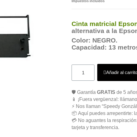
Impuestos incluidos
Cinta matricial Epso
alternativa a la Epso
Color: NEGRO.
Capacidad: 13 metro
Añadir al carrit
🛡️ Garantía
GRATIS
de 5 años
📱 ¡Fuera vergüenza!: llámano
⚡ Nos llaman “Speedy Gonzál
📦 Aquí puedes arrepentirte: l
💳 No aguantes la respiració
tarjeta y transferencia.