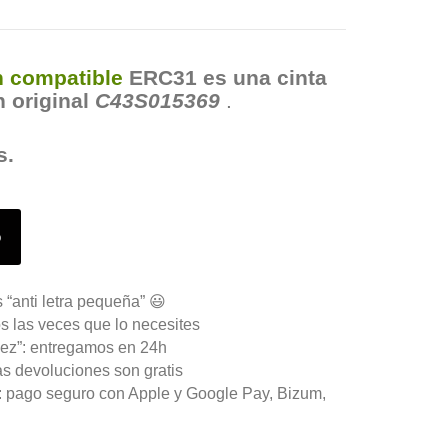
n compatible
ERC31 es una cinta
n original
C43S015369
.
s.
o
 “anti letra pequeña” 😃
s las veces que lo necesites
ez”: entregamos en 24h
as devoluciones son gratis
n: pago seguro con Apple y Google Pay, Bizum,