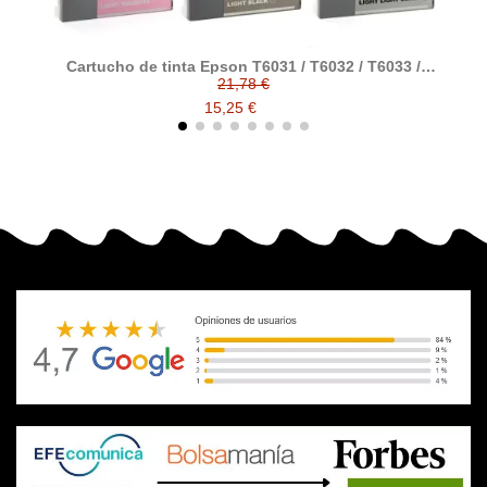
Cartucho de tinta Epson T6031 / T6032 / T6033 /
T6034 / T6035 / T6036 / T6037 / T6039 compatible a
21,78 €
Espon
15,25 €