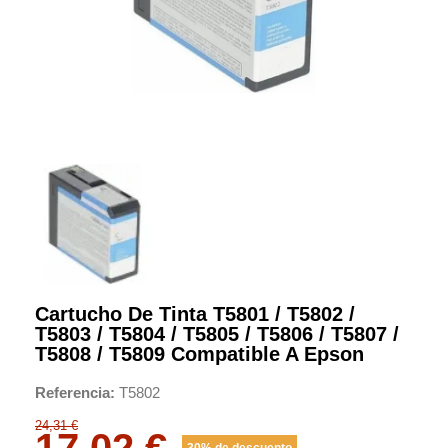
Cartucho De Tinta T5801 / T5802 /
T5803 / T5804 / T5805 / T5806 / T5807 /
T5808 / T5809 Compatible A Epson
Referencia
T5802
24,31 €
17,02 €
30% de descuento