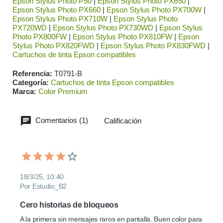
Epson Stylus Photo P50
|
Epson Stylus Photo PX650
|
Epson Stylus Photo PX660
|
Epson Stylus Photo PX700W
|
Epson Stylus Photo PX710W
|
Epson Stylus Photo
PX720WD
|
Epson Stylus Photo PX730WD
|
Epson Stylus
Photo PX800FW
|
Epson Stylus Photo PX810FW
|
Epson
Stylus Photo PX820FWD
|
Epson Stylus Photo PX830FWD
|
Cartuchos de tinta Epson compatibles
Referencia
T0791-B
Categoría
Cartuchos de tinta Epson compatibles
Marca
Color Premium
Comentarios (1)
Calificación
18/3/25, 10:40
Por Estudio_B2
Cero historias de bloqueos
A la primera sin mensajes raros en pantalla. Buen color para 