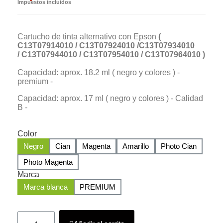
Impuestos incluidos
Cartucho de tinta alternativo con Epson
(
C13T07914010 /
C13T07924010 /
C13T07934010
/
C13T07944010 /
C13T07954010 /
C13T07964010
)
Capacidad: aprox. 18.2 ml ( negro y colores ) -
premium -
Capacidad: aprox. 17 ml ( negro y colores ) - Calidad
B -
Color
Negro
Cian
Magenta
Amarillo
Photo Cian
Photo Magenta
Marca
Marca blanca
PREMIUM