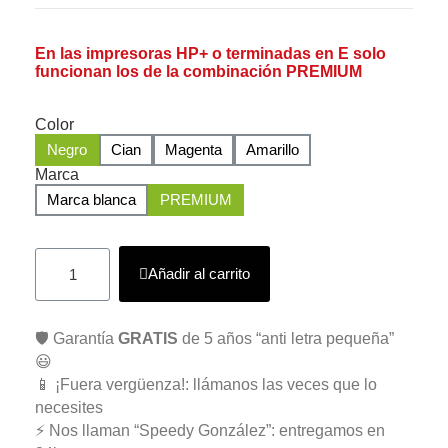
En las impresoras HP+ o terminadas en E solo
funcionan los de la combinación PREMIUM
Color
Negro
Cian
Magenta
Amarillo
Marca
Marca blanca
PREMIUM
Añadir al carrito
🛡️ Garantía
GRATIS
de 5 años “anti letra pequeña”
😃
📱 ¡Fuera vergüenza!: llámanos las veces que lo
necesites
⚡ Nos llaman “Speedy González”: entregamos en