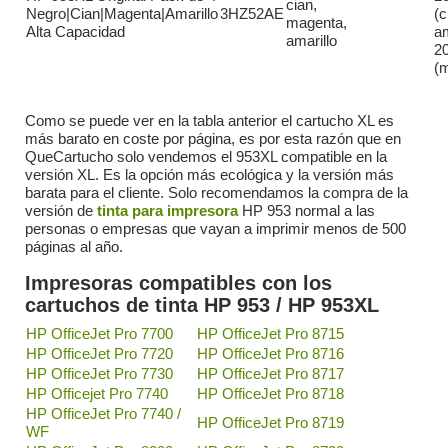
cian,
Negro|Cian|Magenta|Amarillo
3HZ52AE
(c
magenta,
Alta Capacidad
am
amarillo
20
(
Como se puede ver en la tabla anterior el cartucho XL es
más barato en coste por página, es por esta razón que en
QueCartucho solo vendemos el 953XL compatible en la
versión XL. Es la opción más ecológica y la versión más
barata para el cliente. Solo recomendamos la compra de la
versión de
tinta para impresora
HP 953 normal a las
personas o empresas que vayan a imprimir menos de 500
páginas al año.
Impresoras compatibles con los
cartuchos de tinta HP 953 / HP 953XL
HP OfficeJet Pro 7700
HP OfficeJet Pro 8715
HP OfficeJet Pro 7720
HP OfficeJet Pro 8716
HP OfficeJet Pro 7730
HP OfficeJet Pro 8717
HP Officejet Pro 7740
HP OfficeJet Pro 8718
HP OfficeJet Pro 7740 /
HP OfficeJet Pro 8719
WF