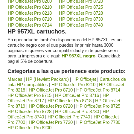
HP OfficeJet Pro 8200
HP OfficeJet Pro 8720
HP OfficeJet Pro 8210
HP OfficeJet Pro 8725
HP OfficeJet Pro 8218
HP OfficeJet Pro 8728
HP OfficeJet Pro 8710
HP OfficeJet Pro 8730
HP OfficeJet Pro 8714
HP OfficeJet Pro 8740
HP 957XL cartuchos.
En quecartucho también disponemos del HP 957XL, es un
cartucho negro con el que puedes imprimir hasta 3000
páginas: si quieres ver compatibilidad y si te puede servir
para tu impresora clic aquí:
HP 957XL negro
. Capacidad:
pag al 5% de cobertura
Categorías a las que pertenece este producto:
Marcas
|
HP (Hewlett Packard)
|
HP Officejet
|
Cartuchos de
tinta HP compatibles
|
HP OfficeJet Pro 8210
|
HP OfficeJet
Pro 8218
|
HP OfficeJet Pro 8710
|
HP OfficeJet Pro 8714
|
HP OfficeJet Pro 8715
|
HP OfficeJet Pro 8716
|
HP
OfficeJet Pro 8717
|
HP OfficeJet Pro 8718
|
HP OfficeJet
Pro 8719
|
HP OfficeJet Pro 8720
|
HP OfficeJet Pro 8725
|
HP OfficeJet Pro 8728
|
HP OfficeJet Pro 8730
|
HP
OfficeJet Pro 8740
|
HP Officejet Pro 7740
|
HP OfficeJet
Pro 7700
|
HP OfficeJet Pro 7720
|
HP OfficeJet Pro 7730
|
HP OfficeJet Pro 8200