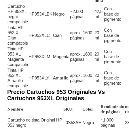
tinta
Cartucho
Con
HP 953XL
~2.000
42,5
HP953XLBK
Negro
base de
negro
páginas
ml
pigmento
compatible
Tinta HP
Con
953 XL
aprox. 1600
20
HP953XLC
Cian
base de
Cian
páginas
ml
pigmento
compatible
Tinta HP
Con
953 XL
aprox. 1600
20
HP953XLM
Magenta
base de
Magenta
páginas
ml
pigmento
compatible
Tinta HP
Con
953 XL
aprox. 1600
20
HP953XLY
Amarillo
base de
Amarillo
páginas
ml
pigmento
compatible
Precio Cartuchos 953 Originales Vs
Cartuchos 953XL Originales
Rendimiento
m
Nombre
SKU:
Color
de páginas
ti
Cartucho de tinta Original HP
~1.000
L0S58AE
Negro
23
953 negro
páginas