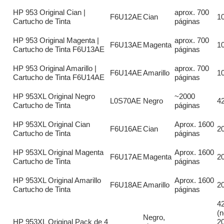
HP 953 Original Cian |
aprox. 700
F6U12AE
Cian
1
Cartucho de Tinta
páginas
HP 953 Original Magenta |
aprox. 700
F6U13AE
Magenta
1
Cartucho de Tinta F6U13AE
páginas
HP 953 Original Amarillo |
aprox. 700
F6U14AE
Amarillo
1
Cartucho de Tinta F6U14AE
páginas
HP 953XL Original Negro
~2000
L0S70AE
Negro
42
Cartucho de Tinta
páginas
HP 953XL Original Cian
Aprox. 1600
F6U16AE
Cian
2
Cartucho de Tinta
páginas
HP 953XL Original Magenta
Aprox. 1600
F6U17AE
Magenta
20
Cartucho de Tinta
páginas
HP 953XL Original Amarillo
Aprox. 1600
F6U18AE
Amarillo
2
Cartucho de Tinta
páginas
42
(n
Negro,
HP 953XL Original Pack de 4
2