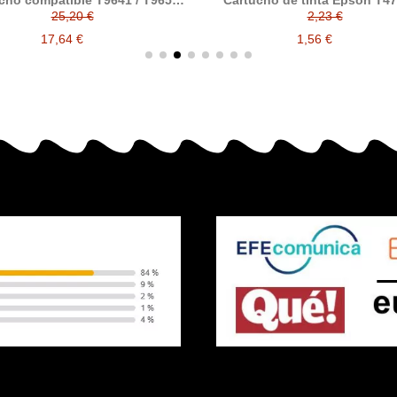
cho compatible T9641 / T9651
Cartucho de tinta Epson T4
generico Epson
T4786XL compatible a Epson 
25,20 €
2,23 €
478
17,64 €
1,56 €