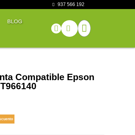
937 566 192
BLOG
inta Compatible Epson
3T966140
scuento