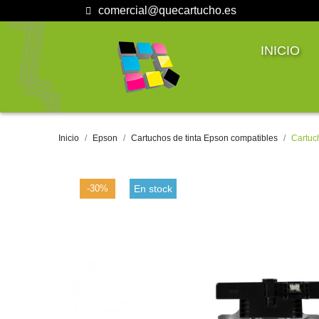
comercial@quecartucho.es
INICIO
Inicio
Epson
Cartuchos de tinta Epson compatibles
Cartuc
-30%
En stock