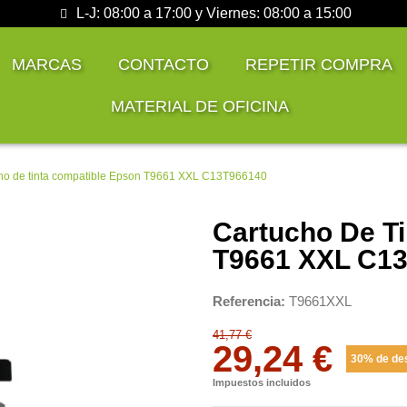
L-J: 08:00 a 17:00 y Viernes: 08:00 a 15:00
MARCAS
CONTACTO
REPETIR COMPRA
MATERIAL DE OFICINA
ho de tinta compatible Epson T9661 XXL C13T966140
Cartucho De T
T9661 XXL C1
Referencia
T9661XXL
41,77 €
29,24 €
30% de de
Impuestos incluidos