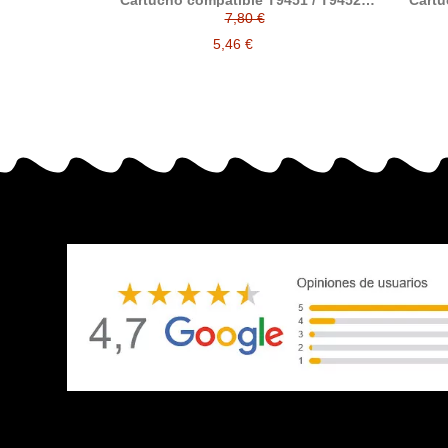
01 / T7602 /
Cartucho compatible T9451 / T9452 /
Cartu
7606 / T7607 /
9453 / T9454 / T9441 / T9442 / T9443 /
7,80 €
co a Epson
T9444 generico Epson
5,46 €