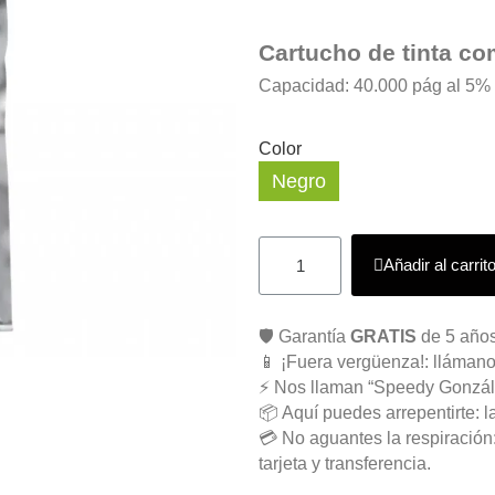
Cartucho de tinta c
Capacidad: 40.000 pág al 5% 
Color
Negro
Añadir al carrit
🛡️ Garantía
GRATIS
de 5 años
📱 ¡Fuera vergüenza!: llámano
⚡ Nos llaman “Speedy Gonzál
📦 Aquí puedes arrepentirte: l
💳 No aguantes la respiració
tarjeta y transferencia.