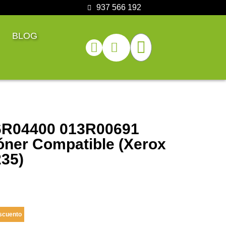
937 566 192
BLOG
6R04400 013R00691
óner Compatible (Xerox
235)
scuento