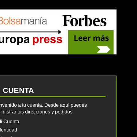
I CUENTA
nvenido a tu cuenta. Desde aquí puedes
inistrar tus direcciones y pedidos.
i Cuenta
dentidad