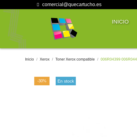
comercial@quecartucho.es
INICIO
Inicio
Xerox
Toner Xerox compatible
006R04399 006R04400
-30%
En stock