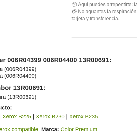
📦 Aquí puedes arrepentirte: l
💳 No aguantes la respiració
tarjeta y transferencia.
ner 006R04399 006R04400 13R00691:
ra (006R04399)
ra (006R04400)
mbor 13R00691:
ura (13R00691)
ucto:
|
Xerox B225
|
Xerox B230
|
Xerox B235
erox compatible
Marca
Color Premium