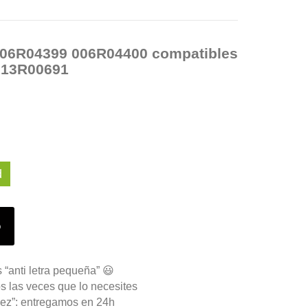
006R04399 006R04400 compatibles
 13R00691
d
o
 “anti letra pequeña” 😃
s las veces que lo necesites
ez”: entregamos en 24h