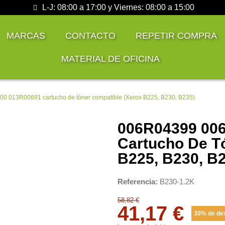
L-J: 08:00 a 17:00 y Viernes: 08:00 a 15:00
MARCAS
CONTACTO
REPETIR COMPRA
MATERIAL DE OFICINA
 013R00691 cartucho de tóner compatible (Xerox B225, B230, B235)
006R04399 00
Cartucho De T
B225, B230, B
Referencia
B230-1.2K
58,82 €
41,17 €
30% de de