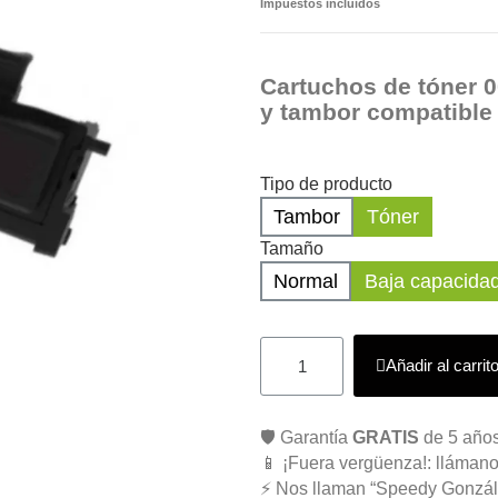
Impuestos incluidos
Cartuchos de tóner 
y tambor compatible
Tipo de producto
Tambor
Tóner
Tamaño
Normal
Baja capacida
Añadir al carrit
🛡️ Garantía
GRATIS
de 5 años
📱 ¡Fuera vergüenza!: llámano
⚡ Nos llaman “Speedy Gonzál