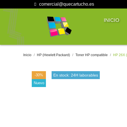
comercial@quecartucho.es
INICIO
Inicio
HP (Hewlett Packard)
Toner HP compatible
HP 26X (
-30%
En stock: 24H laborables
Nuevo