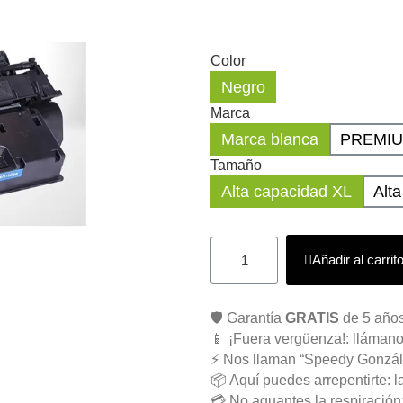
Color
Negro
Marca
Marca blanca
PREMI
Tamaño
Alta capacidad XL
Alt
Añadir al carrit
🛡️ Garantía
GRATIS
de 5 años
📱 ¡Fuera vergüenza!: llámano
⚡ Nos llaman “Speedy Gonzál
📦 Aquí puedes arrepentirte: l
💳 No aguantes la respiració