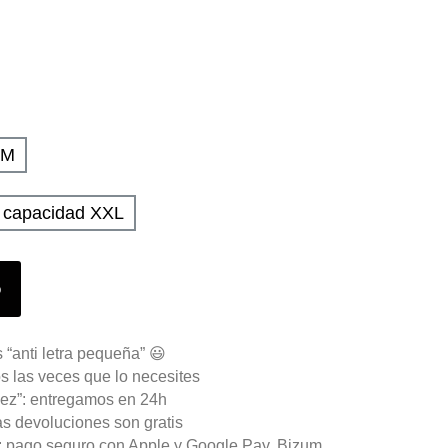
UM
a capacidad XXL
o
 “anti letra pequeña” 😃
s las veces que lo necesites
ez”: entregamos en 24h
as devoluciones son gratis
n: pago seguro con Apple y Google Pay, Bizum,