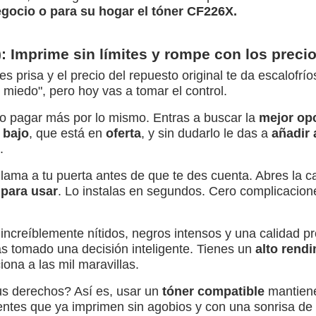
egocio o para su hogar el tóner CF226X.
 Imprime sin límites y rompe con los preci
nes prisa y el precio del repuesto original te da escalof
miedo", pero hoy vas a tomar el control.
 no pagar más por lo mismo. Entras a buscar la
mejor opc
 bajo
, que está en
oferta
, y sin dudarlo le das a
añadir 
.
 llama a tu puerta antes de que te des cuenta. Abres la 
 para usar
. Lo instalas en segundos. Cero complicacion
 increíblemente nítidos, negros intensos y una calidad pr
as tomado una decisión inteligente. Tienes un
alto rend
iona a las mil maravillas.
tus derechos? Así es, usar un
tóner compatible
mantiene
ientes que ya imprimen sin agobios y con una sonrisa de 