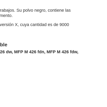
abajos. Su polvo negro, contiene las
omento.
versión X, cuya cantidad es de 9000
ble
426 dw, MFP M 426 fdn, MFP M 426 fdw,