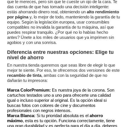
que te mereces, pero sin que te cueste un ojo de la cara. Te
das cuenta de que has tomado una decisión inteligente:
estás ahorrando dinero real, obteniendo un
alto rendimiento
por página
y, lo mejor de todo, manteniendo la garantía de tu
equipo. Según la legislación europea, usar consumibles
compatibles no invalida la garantía de tu máquina, así que
puedes respirar tranquilo. ¿Por qué no lo habías hecho
antes? Únete a los miles de usuarios que ya imprimen sin
agobios y con una sonrisa.
Diferencia entre nuestras opciones: Elige tu
nivel de ahorro
En nuestra tienda queremos que seas libre de elegir lo que
mejor te siente. Por eso, te ofrecemos dos versiones de este
recambio de tinta
, ambas con la seguridad de que no
dañarán tu impresora:
Marca ColorPremium:
Es nuestra joya de la corona. Son
cartuchos testados uno a uno para ofrecerte una calidad
igual o incluso superior al original. Es la opción ideal si
buscas fotos con colores de cine y documentos
profesionales con negros intensos.
Marca Blanca:
Si tu prioridad absoluta es el
ahorro
máximo
, esta es tu opción. Funciona correctamente, tiene
una gran durabilidad y es perfecta para el día a día, deberes