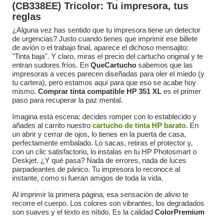
(CB338EE) Tricolor: Tu impresora, tus
reglas
¿Alguna vez has sentido que tu impresora tiene un detector
de urgencias? Justo cuando tienes que imprimir ese billete
de avión o el trabajo final, aparece el dichoso mensajito:
"Tinta baja". Y claro, miras el precio del cartucho original y te
entran sudores fríos. En
QueCartucho
sabemos que las
impresoras a veces parecen diseñadas para oler el miedo (y
tu cartera), pero estamos aquí para que eso se acabe hoy
mismo.
Comprar tinta compatible HP 351 XL
es el primer
paso para recuperar la paz mental.
Imagina esta escena: decides romper con lo establecido y
añades al carrito nuestro
cartucho de tinta HP barato
. En
un abrir y cerrar de ojos, lo tienes en la puerta de casa,
perfectamente embalado. Lo sacas, retiras el protector y,
con un clic satisfactorio, lo instalas en tu HP Photosmart o
Deskjet. ¿Y qué pasa? Nada de errores, nada de luces
parpadeantes de pánico. Tu impresora lo reconoce al
instante, como si fueran amigos de toda la vida.
Al imprimir la primera página, esa sensación de alivio te
recorre el cuerpo. Los colores son vibrantes, los degradados
son suaves y el texto es nítido. Es la calidad
ColorPremium