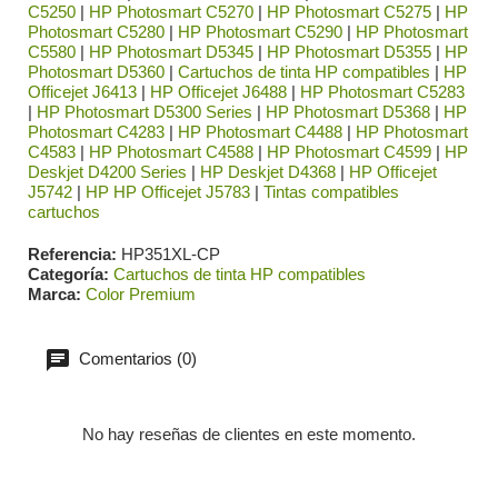
C5250
|
HP Photosmart C5270
|
HP Photosmart C5275
|
HP
Photosmart C5280
|
HP Photosmart C5290
|
HP Photosmart
C5580
|
HP Photosmart D5345
|
HP Photosmart D5355
|
HP
Photosmart D5360
|
Cartuchos de tinta HP compatibles
|
HP
Officejet J6413
|
HP Officejet J6488
|
HP Photosmart C5283
|
HP Photosmart D5300 Series
|
HP Photosmart D5368
|
HP
Photosmart C4283
|
HP Photosmart C4488
|
HP Photosmart
C4583
|
HP Photosmart C4588
|
HP Photosmart C4599
|
HP
Deskjet D4200 Series
|
HP Deskjet D4368
|
HP Officejet
J5742
|
HP HP Officejet J5783
|
Tintas compatibles
cartuchos
Referencia
HP351XL-CP
Categoría
Cartuchos de tinta HP compatibles
Marca
Color Premium
Comentarios (0)
No hay reseñas de clientes en este momento.