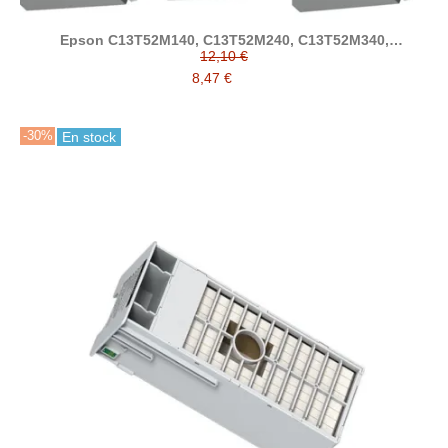
Epson C13T52M140, C13T52M240, C13T52M340,
C13T52M440, C13T52M540 tinta compatible (SJIC42)
12,10 €
8,47 €
-30%
En stock