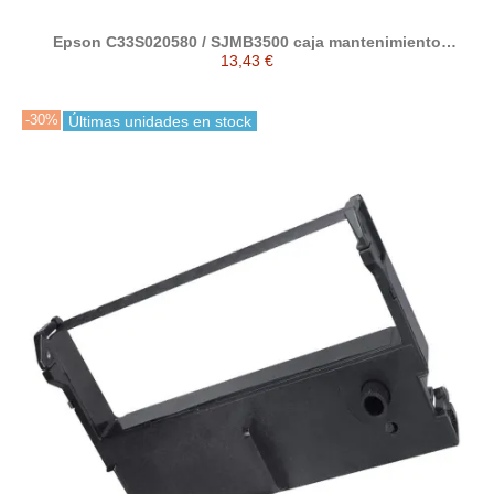
Epson C33S020580 / SJMB3500 caja mantenimiento
compatible
13,43 €
-30%
Últimas unidades en stock