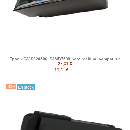
Epson C33S020596, SJMB7500 bote residual compatible
28,01 €
19,61 €
-30%
En stock