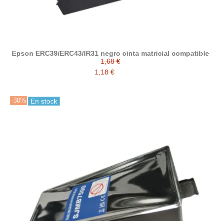
Epson ERC39/ERC43/IR31 negro cinta matricial compatible
1,68 €
1,18 €
-30%
En stock