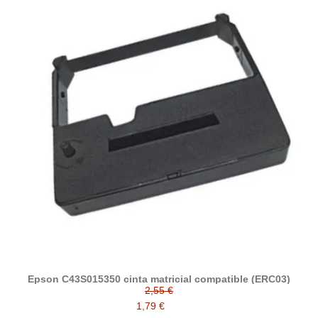
Epson C43S015350 cinta matricial compatible (ERC03)
2,55 €
1,79 €