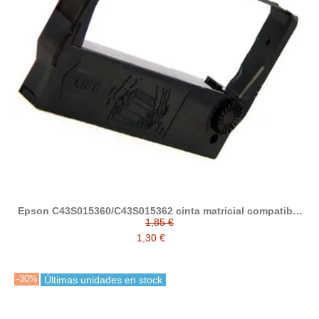
Epson C43S015360/C43S015362 cinta matricial compatible
(ERC23)
1,85 €
1,30 €
-30%
Últimas unidades en stock