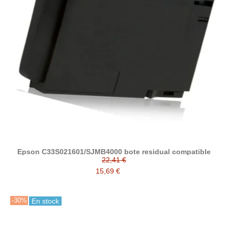
Epson C33S021601/SJMB4000 bote residual compatible
22,41 €
15,69 €
-30%
En stock