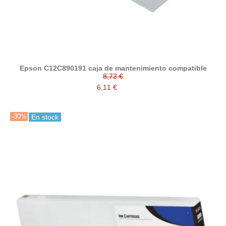
Epson C12C890191 caja de mantenimiento compatible
8,72 €
6,11 €
-30%
En stock