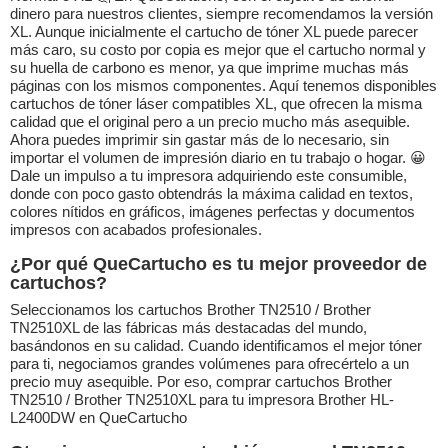
dinero para nuestros clientes, siempre recomendamos la versión
XL. Aunque inicialmente el cartucho de tóner XL puede parecer
más caro, su costo por copia es mejor que el cartucho normal y
su huella de carbono es menor, ya que imprime muchas más
páginas con los mismos componentes. Aquí tenemos disponibles
cartuchos de tóner láser compatibles XL, que ofrecen la misma
calidad que el original pero a un precio mucho más asequible.
Ahora puedes imprimir sin gastar más de lo necesario, sin
importar el volumen de impresión diario en tu trabajo o hogar. 😀
Dale un impulso a tu impresora adquiriendo este consumible,
donde con poco gasto obtendrás la máxima calidad en textos,
colores nítidos en gráficos, imágenes perfectas y documentos
impresos con acabados profesionales.
¿Por qué QueCartucho es tu mejor proveedor de
cartuchos?
Seleccionamos los cartuchos Brother TN2510 / Brother
TN2510XL de las fábricas más destacadas del mundo,
basándonos en su calidad. Cuando identificamos el mejor tóner
para ti, negociamos grandes volúmenes para ofrecértelo a un
precio muy asequible. Por eso, comprar cartuchos Brother
TN2510 / Brother TN2510XL para tu impresora Brother HL-
L2400DW en QueCartucho