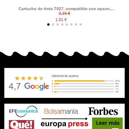
Cartucho de tinta T027, compatible con epson,
tricolor
2,15 €
1,51 €