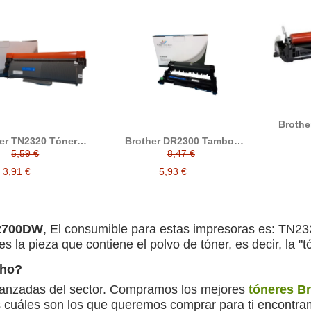
Brothe
er TN2320 Tóner
Brother DR2300 Tambor
compatible
compatible
5,59 €
8,47 €
3,91 €
5,93 €
L2700DW
, El consumible para estas impresoras es: TN2
es la pieza que contiene el polvo de tóner, es decir, la "
cho?
vanzadas del sector. Compramos los mejores
tóneres B
cuáles son los que queremos comprar para ti encontramo