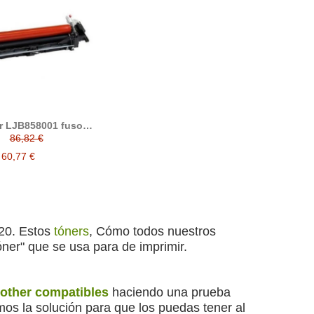
r LJB858001 fusor
compatible
86,82 €
60,77 €
320. Estos
tóners
, Cómo todos nuestros
tóner" que se usa para de imprimir.
rother compatibles
haciendo una prueba
s la solución para que los puedas tener al