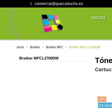
comercial@quecartucho.es
INICIO
Inicio
Brother
Brother MFC
Brother MFCL2700DW
Brother MFCL2700DW
Tóne
Cartuc
-30%
En stoc