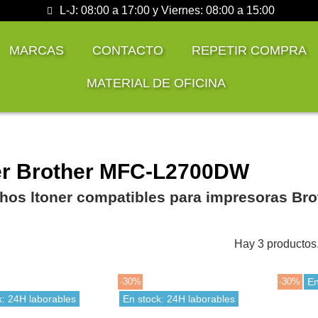
L-J: 08:00 a 17:00 y Viernes: 08:00 a 15:00
MARCAS
CONTACTO
REPETIR COMPRA
MATERIAL DE OFICINA
r Brother MFC-L2700DW
hos ltoner compatibles para impresoras B
Hay 3 productos
-30%
-30%
En
k: 24H laborables
En stock: 24H laborables