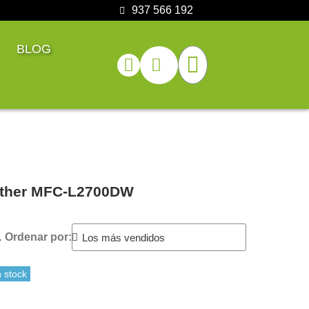
937 566 192
BLOG
rother MFC-L2700DW
.
Ordenar por:
 stock