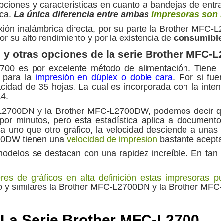
ones y características en cuanto a bandejas de entrad
ica.
La única diferencia entre ambas
impresoras son 
ón inalámbrica directa, por su parte la Brother MFC-L
r su alto rendimiento y por la existencia de
consumible
 y otras opciones de la serie Brother MFC-
2700 es por excelente método de alimentación. Tiene
 para la
impresión en dúplex o doble cara
. Por si fu
cidad de 35 hojas. La cual es incorporada con la inte
4.
-L2700DN y la Brother MFC-L2700DW, podemos decir que
por minutos, pero esta estadística aplica a document
ya uno que otro gráfico, la velocidad desciende a unas
00DW tienen una
velocidad de impresion
bastante acept
 modelos se destacan con una rapidez increíble. En ta
res de gráficos en alta definición estas impresoras 
xto y similares la Brother MFC-L2700DN y la Brother MF
e La Serie Brother MFC-L2700