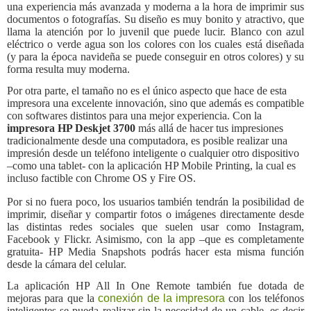
una experiencia más avanzada y moderna a la hora de imprimir sus
documentos o fotografías. Su diseño es muy bonito y atractivo, que
llama la atención por lo juvenil que puede lucir. Blanco con azul
eléctrico o verde agua son los colores con los cuales está diseñada
(y para la época navideña se puede conseguir en otros colores) y su
forma resulta muy moderna.
Por otra parte, el tamaño no es el único aspecto que hace de esta
impresora una excelente innovación, sino que además es compatible
con softwares distintos para una mejor experiencia. Con la
impresora HP Deskjet 3700
más allá de hacer tus impresiones
tradicionalmente desde una computadora, es posible realizar una
impresión desde un teléfono inteligente o cualquier otro dispositivo
–como una tablet- con la aplicación HP Mobile Printing, la cual es
incluso factible con Chrome OS y Fire OS.
Por si no fuera poco, los usuarios también tendrán la posibilidad de
imprimir, diseñar y compartir fotos o imágenes directamente desde
las distintas redes sociales que suelen usar como Instagram,
Facebook y Flickr. Asimismo, con la app –que es completamente
gratuita- HP Media Snapshots podrás hacer esta misma función
desde la cámara del celular.
La aplicación HP All In One Remote también fue dotada de
mejoras para que la
conexión de la impresora
con los teléfonos
inteligentes se pueda realizar sin la necesidad de un cable, es decir