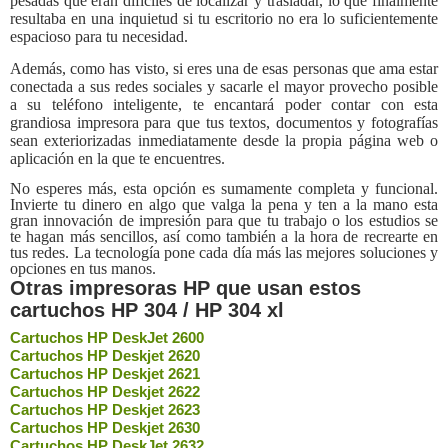
pesadas que eran difíciles de localizar y trasladar, lo que finalmente
resultaba en una inquietud si tu escritorio no era lo suficientemente
espacioso para tu necesidad.
Además, como has visto, si eres una de esas personas que ama estar
conectada a sus redes sociales y sacarle el mayor provecho posible
a su teléfono inteligente, te encantará poder contar con esta
grandiosa impresora para que tus textos, documentos y fotografías
sean exteriorizadas inmediatamente desde la propia página web o
aplicación en la que te encuentres.
No esperes más, esta opción es sumamente completa y funcional.
Invierte tu dinero en algo que valga la pena y ten a la mano esta
gran innovación de impresión para que tu trabajo o los estudios se
te hagan más sencillos, así como también a la hora de recrearte en
tus redes. La tecnología pone cada día más las mejores soluciones y
opciones en tus manos.
Otras impresoras HP que usan estos
cartuchos HP 304 / HP 304 xl
Cartuchos HP DeskJet 2600
Cartuchos HP Deskjet 2620
Cartuchos HP Deskjet 2621
Cartuchos HP Deskjet 2622
Cartuchos HP Deskjet 2623
Cartuchos HP Deskjet 2630
Cartuchos HP DeskJet 2632