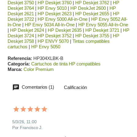
Deskjet 3750
|
HP Deskjet 3760
|
HP Deskjet 3762
|
HP
Deskjet 3764
|
HP Envy 5010
|
HP DeskJet 2600
|
HP
Deskjet 2621
|
HP Deskjet 2623
|
HP Deskjet 2655
|
HP
Deskjet 3722
|
HP Envy 5000 All-in-One
|
HP Envy 5052 All-
ln-One
|
HP Envy 5034 All-ln-One
|
HP Envy 5055 All-ln-One
|
HP Deskjet 2624
|
HP Deskjet 2635
|
HP Deskjet 3721
|
HP
Deskjet 3724
|
HP Deskjet 3752
|
HP Deskjet 3755
|
HP
Deskjet 3758
|
HP ENVY 5070
|
Tintas compatibles
cartuchos
|
HP Envy 5050
Referencia
HP304XLBK-B
Categoría
Cartuchos de tinta HP compatibles
Marca
Color Premium
Comentarios (1)
Calificación
5/3/26, 11:00
Por Francisco J.