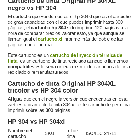
Cartucho de tinta Original HP 304XL
negro vs HP 304
El cartucho que vendemos es el hp 304xl que es el cartucho
de gran capacidad con el que puedes imprimir hasta 300
páginas, el
cartucho hp 304
solo imprime 120 páginas a la
hora de comparar precios valorar esto, ya que aunque se
llaman igual el
cartucho xl
imprime más del doble de las
páginas que el normal.
Este cartucho es un
cartucho de inyección térmica de
tinta
, es un cartucho de tinta reciclado aunque lo llamemos
compatibles
esto sería un eufemismo de cartuchos de tinta
reciclado o remanufacturados.
Cartucho de tinta Original HP 304XL
tricolor vs HP 304 color
Al igual que con el negro la versión que encuentras en esta
web es únicamente la tinta 304 xl, este cartucho te permitirá
imprimir sobre las 300 páginas
HP 304 vs HP 304xl
Nombre del
ml de
SKU:
ISO/IEC 24711
cartucho
tinta