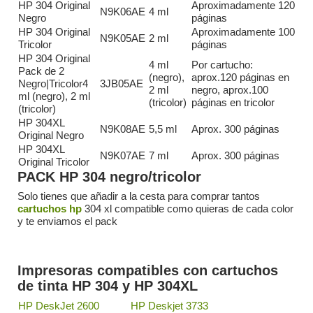
HP 304 Original
Aproximadamente 120
N9K06AE
4 ml
Negro
páginas
HP 304 Original
Aproximadamente 100
N9K05AE
2 ml
Tricolor
páginas
HP 304 Original
4 ml
Por cartucho:
Pack de 2
(negro),
aprox.120 páginas en
Negro|Tricolor4
3JB05AE
2 ml
negro, aprox.100
ml (negro), 2 ml
(tricolor)
páginas en tricolor
(tricolor)
HP 304XL
N9K08AE
5,5 ml
Aprox. 300 páginas
Original Negro
HP 304XL
N9K07AE
7 ml
Aprox. 300 páginas
Original Tricolor
PACK HP 304 negro/tricolor
Solo tienes que añadir a la cesta para comprar tantos
cartuchos hp
304 xl compatible como quieras de cada color
y te enviamos el pack
Impresoras compatibles con cartuchos
de tinta HP 304 y HP 304XL
HP DeskJet 2600
HP Deskjet 3733