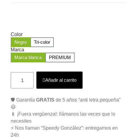
Color
Negro
Tri-color
Marca
Marca blanca
PREMIUM
Añadir al carrito
🛡️ Garantía
GRATIS
de 5 años “anti letra pequeña”
😃
📱 ¡Fuera vergüenza!: llámanos las veces que lo
necesites
⚡ Nos llaman “Speedy González”: entregamos en
24h