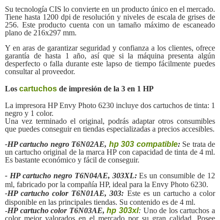
Su tecnología CIS lo convierte en un producto único en el mercado.
Tiene hasta 1200 dpi de resolución y niveles de escala de grises de
256. Este producto cuenta con un tamaño máximo de escaneado
plano de 216x297 mm.
Y en aras de garantizar seguridad y confianza a los clientes, ofrece
garantía de hasta 1 año, así que si la máquina presenta algún
desperfecto o falla durante este lapso de tiempo fácilmente puedes
consultar al proveedor.
Los
cartuchos
de impresión de la 3 en 1 HP
La impresora HP Envy Photo 6230 incluye dos cartuchos de tinta: 1
negro y 1 color.
Una vez terminado el original, podrás adaptar otros consumibles
que puedes conseguir en tiendas especializadas a precios accesibles.
-HP cartucho negro T6N02AE,
hp 303 compatible
:
Se trata de
un cartucho original de la marca HP con capacidad de tinta de 4 ml.
Es bastante económico y fácil de conseguir.
-
HP cartucho negro T6N04AE, 303XL
:
Es un consumible de 12
ml, fabricado por la compañía HP, ideal para la
Envy Photo 6230.
-
HP cartucho color T6N01AE, 303
:
Este es un cartucho a color
disponible en las principales tiendas. Su contenido es de 4 ml.
-
HP cartucho color T6N03AE,
hp 303xl
:
Uno de los cartuchos a
color mejor valorados en el mercado por su gran calidad. Posee