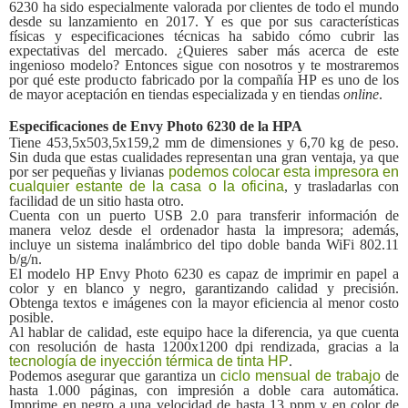
6230 ha sido especialmente valorada por clientes de todo el mundo
desde su lanzamiento en 2017. Y es que por sus características
físicas y especificaciones técnicas ha sabido cómo cubrir las
expectativas del mercado. ¿Quieres saber más acerca de este
ingenioso modelo? Entonces sigue con nosotros y te mostraremos
por qué este producto fabricado por la compañía HP es uno de los
de mayor aceptación en tiendas especializada y en tiendas
online
.
Especificaciones de Envy Photo 6230 de la HPA
Tiene 453,5x503,5x159,2 mm de dimensiones y 6,70 kg de peso.
Sin duda que estas cualidades representan una gran ventaja, ya que
por ser pequeñas y livianas
podemos colocar esta impresora en
cualquier estante de la casa o la oficina
, y trasladarlas con
facilidad de un sitio hasta otro.
Cuenta con un puerto USB 2.0 para transferir información de
manera veloz desde el ordenador hasta la impresora; además,
incluye un sistema inalámbrico del tipo doble banda WiFi 802.11
b/g/n.
El modelo HP Envy Photo 6230 es capaz de imprimir en papel a
color y en blanco y negro, garantizando calidad y precisión.
Obtenga textos e imágenes con la mayor eficiencia al menor costo
posible.
Al hablar de calidad, este equipo hace la diferencia, ya que cuenta
con resolución de hasta 1200x1200 dpi rendizada, gracias a la
tecnología de inyección térmica de tinta HP
.
Podemos asegurar que garantiza un
ciclo mensual de trabajo
de
hasta 1.000 páginas, con impresión a doble cara automática.
Imprime en negro a una velocidad de hasta 13 ppm y en color de