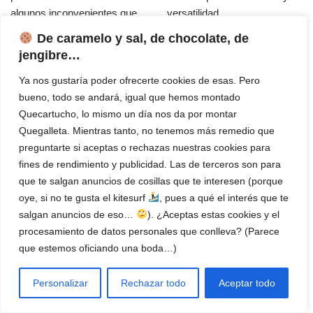
algunos inconvenientes que
versatilidad ...
...
De caramelo y sal, de chocolate, de
Leer Más
jengibre…
Leer Más
Ya nos gustaría poder ofrecerte cookies de esas. Pero
bueno, todo se andará, igual que hemos montado
Quecartucho, lo mismo un día nos da por montar
Quegalleta. Mientras tanto, no tenemos más remedio que
preguntarte si aceptas o rechazas nuestras cookies para
fines de rendimiento y publicidad. Las de terceros son para
Impresora Brother
Impresora Brother HL-
que te salgan anuncios de cosillas que te interesen (porque
DCP-L2660DW |
L2400DW | Review del
oye, si no te gusta el kitesurf
, pues a qué el interés que te
Review del Experto
Experto
salgan anuncios de eso…
). ¿Aceptas estas cookies y el
➨ Impresora Brother DCP-
➨ Impresora Láser HL-
procesamiento de datos personales que conlleva? (Parece
L2660DW Optimiza tu
L2400DW, Brother La
que estemos oficiando una boda…)
Productividad con la
impresora láser monocromo
Impresora Multifunción Láser
Brother HL-L2400DW es una
Personalizar
Rechazar todo
Aceptar todo
DCP-L2660DW de Brother,
opción ideal para teletrabajo y
Ideal para usuarios
pequeñas oficinas ...