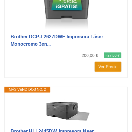
Brother DCP-L2627DWE Impresora Láser
Monocromo 3en...
200,00 €
−27,00 €
Ver Precio
MÁS VENDIDOS NO. 2
Brother HLL2445DW, Impresora láser