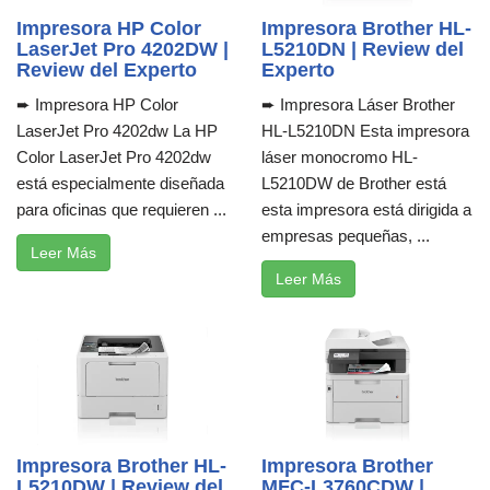
Impresora HP Color
Impresora Brother HL-
LaserJet Pro 4202DW |
L5210DN | Review del
Review del Experto
Experto
➨ Impresora HP Color
➨ Impresora Láser Brother
LaserJet Pro 4202dw La HP
HL-L5210DN Esta impresora
Color LaserJet Pro 4202dw
láser monocromo HL-
está especialmente diseñada
L5210DW de Brother está
para oficinas que requieren ...
esta impresora está dirigida a
empresas pequeñas, ...
Leer Más
Leer Más
Impresora Brother HL-
Impresora Brother
L5210DW | Review del
MFC-L3760CDW |