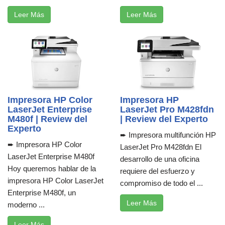
Leer Más
Leer Más
Impresora HP Color
Impresora HP
LaserJet Enterprise
LaserJet Pro M428fdn
M480f | Review del
| Review del Experto
Experto
➨ Impresora multifunción HP
➨ Impresora HP Color
LaserJet Pro M428fdn El
LaserJet Enterprise M480f
desarrollo de una oficina
Hoy queremos hablar de la
requiere del esfuerzo y
impresora HP Color LaserJet
compromiso de todo el ...
Enterprise M480f, un
Leer Más
moderno ...
Leer Más