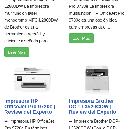
L2800DW La impresora
Pro 9730e La impresora
multifunción láser
multifunción HP OfficeJet Pro
monocromo MFC-L2800DW
9730e es una opción ideal
de Brother es una
para empresas que ...
herramienta versátil y
Leer Más
eficiente diseñada para ...
Leer Más
Impresora HP
Impresora Brother
OfficeJet Pro 9720e |
DCP-L3520CDW |
Review del Experto
Review del Experto
➨ Impresora HP OfficeJet
➨ Impresora Brother DCP-
Pro 9720e En términos
L3520CDW ¡Con la DCP-