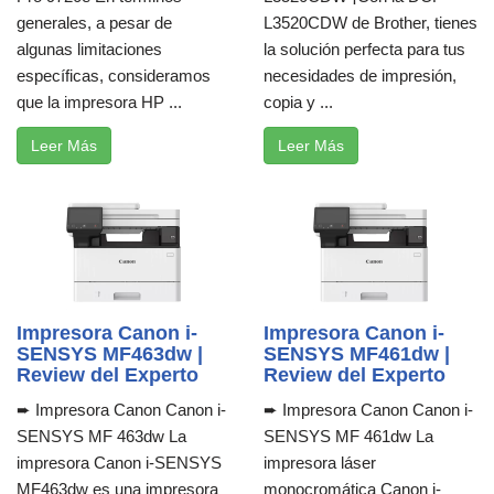
generales, a pesar de
L3520CDW de Brother, tienes
algunas limitaciones
la solución perfecta para tus
específicas, consideramos
necesidades de impresión,
que la impresora HP ...
copia y ...
Leer Más
Leer Más
Impresora Canon i-
Impresora Canon i-
SENSYS MF463dw |
SENSYS MF461dw |
Review del Experto
Review del Experto
➨ Impresora Canon Canon i-
➨ Impresora Canon Canon i-
SENSYS MF 463dw La
SENSYS MF 461dw La
impresora Canon i-SENSYS
impresora láser
MF463dw es una impresora
monocromática Canon i-