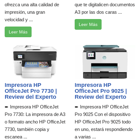
ofrezca una alta calidad de
que te digitalicen documentos
impresión, una gran
A3 por las dos caras ...
velocidad y ...
Leer Más
Leer Más
Impresora HP
Impresora HP
OfficeJet Pro 7730 |
OfficeJet Pro 9025 |
Review del Experto
Review del Experto
➨ Impresora HP OfficeJet
➨ Impresora HP OfficeJet
Pro 7730: La impresora de A3
Pro 9025 Con el dispositivo
o formato ancho HP OfficeJet
HP OfficeJet Pro 9025 todo
7730, también copia y
en uno, estará respondiendo
escanea ...
a varias ...