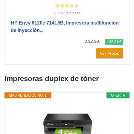
2.365 Opiniones
HP Envy 6120e 714L8B, Impresora multifunción
de inyección...
89,00 €
−28,01 €
Ver Precio
Impresoras duplex de tóner
MÁS VENDIDOS NO. 1
OFERTA