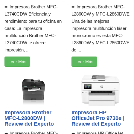
➨ Impresora Brother MFC-
➨ Impresora Brother MFC-
L3740CDW Eficiencia y
L2860DW y MFC-L2860DWE
rendimiento para tu oficina en
Una de las mejores
casa: La impresora
impresora multifunción láser
multifunción Brother MFC-
monocromo es esta MFC-
L3740CDW te ofrece
L2860DW y MFC-L2860DWE
impresión, ...
de ...
Leer Más
Leer Más
Impresora Brother
Impresora HP
MFC-L2800DW |
OfficeJet Pro 9730e |
Review del Experto
Review del Experto
➨ Impresora Brother MFC-
➨ Impresora HP OfficeJet