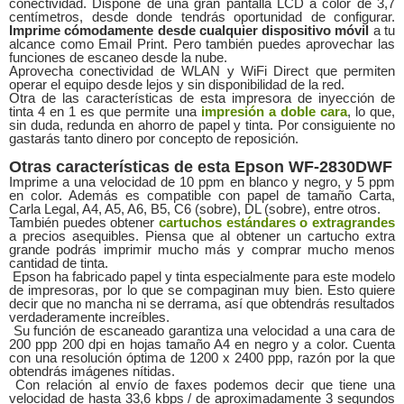
conectividad. Dispone de una gran pantalla LCD a color de 3,7
centímetros, desde donde tendrás oportunidad de configurar.
Imprime cómodamente desde cualquier dispositivo móvil
a tu
alcance como Email Print. Pero también puedes aprovechar las
funciones de escaneo desde la nube.
Aprovecha conectividad de WLAN y WiFi Direct que permiten
operar el equipo desde lejos y sin disponibilidad de la red.
Otra de las características de esta impresora de inyección de
tinta 4 en 1 es que permite una
impresión a doble cara
, lo que,
sin duda, redunda en ahorro de papel y tinta. Por consiguiente no
gastarás tanto dinero por concepto de reposición.
Otras características de esta Epson WF-2830DWF
Imprime a una velocidad de 10 ppm en blanco y negro, y 5 ppm
en color. Además es compatible con papel de tamaño Carta,
Carla Legal, A4, A5, A6, B5, C6 (sobre), DL (sobre), entre otros.
También puedes obtener
cartuchos estándares o extragrandes
a precios asequibles. Piensa que al obtener un cartucho extra
grande podrás imprimir mucho más y comprar mucho menos
cantidad de tinta.
Epson ha fabricado papel y tinta especialmente para este modelo
de impresoras, por lo que se compaginan muy bien. Esto quiere
decir que no mancha ni se derrama, así que obtendrás resultados
verdaderamente increíbles.
Su función de escaneado garantiza una velocidad a una cara de
200 ppp 200 dpi en hojas tamaño A4 en negro y a color. Cuenta
con una resolución óptima de 1200 x 2400 ppp, razón por la que
obtendrás imágenes nítidas.
Con relación al envío de faxes podemos decir que tiene una
velocidad de hasta 33,6 kbps / de aproximadamente 3 segundos