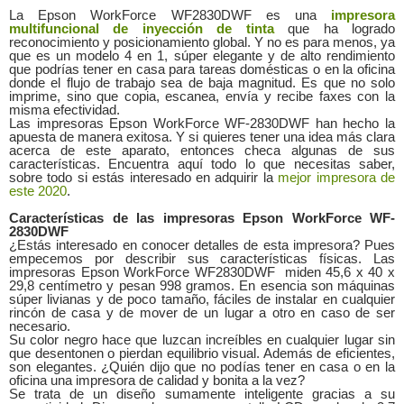
La Epson WorkForce WF2830DWF es una
impresora
multifuncional de inyección de tinta
que ha logrado
reconocimiento y posicionamiento global. Y no es para menos, ya
que es un modelo 4 en 1, súper elegante y de alto rendimiento
que podrías tener en casa para tareas domésticas o en la oficina
donde el flujo de trabajo sea de baja magnitud. Es que no solo
imprime, sino que copia, escanea, envía y recibe faxes con la
misma efectividad.
Las impresoras Epson WorkForce WF-2830DWF han hecho la
apuesta de manera exitosa. Y si quieres tener una idea más clara
acerca de este aparato, entonces checa algunas de sus
características. Encuentra aquí todo lo que necesitas saber,
sobre todo si estás interesado en adquirir la
mejor impresora de
este 2020
.
Características de las impresoras Epson WorkForce WF-
2830DWF
¿Estás interesado en conocer detalles de esta impresora? Pues
empecemos por describir sus características físicas. Las
impresoras Epson WorkForce WF2830DWF miden 45,6 x 40 x
29,8 centímetro y pesan 998 gramos. En esencia son máquinas
súper livianas y de poco tamaño, fáciles de instalar en cualquier
rincón de casa y de mover de un lugar a otro en caso de ser
necesario.
Su color negro hace que luzcan increíbles en cualquier lugar sin
que desentonen o pierdan equilibrio visual. Además de eficientes,
son elegantes. ¿Quién dijo que no podías tener en casa o en la
oficina una impresora de calidad y bonita a la vez?
Se trata de un diseño sumamente inteligente gracias a su