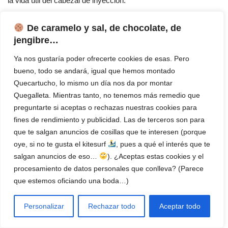
la vida útil del cabezal de inyección.
De caramelo y sal, de chocolate, de
jengibre…
Ya nos gustaría poder ofrecerte cookies de esas. Pero
bueno, todo se andará, igual que hemos montado
Quecartucho, lo mismo un día nos da por montar
Quegalleta. Mientras tanto, no tenemos más remedio que
preguntarte si aceptas o rechazas nuestras cookies para
fines de rendimiento y publicidad. Las de terceros son para
que te salgan anuncios de cosillas que te interesen (porque
oye, si no te gusta el kitesurf
, pues a qué el interés que te
salgan anuncios de eso…
). ¿Aceptas estas cookies y el
procesamiento de datos personales que conlleva? (Parece
Ventajas y desventajas de
que estemos oficiando una boda…)
las impresoras de inyección
de tinta
Personalizar
Rechazar todo
Aceptar todo