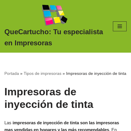
Saltar
al
contenido
QueCartucho: Tu especialista
en Impresoras
Portada
»
Tipos de impresoras
»
Impresoras de inyección de tinta
Impresoras de
inyección de tinta
Las
impresoras de inyección de tinta son las impresoras
mas vendidas en hogares y las más recomendables
. En