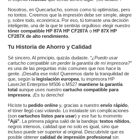
Nosotros, en Quecartucho, somos como tú optimistas, pero
no tontos. Creemos que la impresión debe ser simple, alegre
y, sobre todo, económica. Por eso, tú tomaste una decisión
inteligente, una de la que te sentirás orgulloso: elegir nuestro
tóner compatible
HP 87A HP CF287A
o
HP 87X HP
CF287X de alto rendimiento
.
Tu Historia de Ahorro y Calidad
Sé sincero. Al principio, quizás dudaste.
“¿Puedo usar
cartucho compatible sin perder la garantía de mi impresora?”
es una de las preguntas más comunes que nos hace la
gente. ¡Desafía ese mito! Queremos darte la tranquilidad de
que, según la
legislación europea
, tu impresora HP
LaserJet Enterprise M506 o M527
mantiene la garantía
total
aunque uses nuestro
cartucho compatible para
impresora
. ¡Es tu derecho!
Hiciste tu
pedido online
y, gracias a nuestro
envío rápido
,
el tóner llegó casi volando. Lo instalaste sin complicaciones
(son
cartuchos listos para usar
) y ese fue tu momento
"Ajá"
. La primera página salió de la bandeja:
textos nítidos
,
negros intensos, calidad que no solo es igual, sino que
incluso puede ser superior al original. Descubriste que es
posible obtener
calidad de impresión profesional
sin