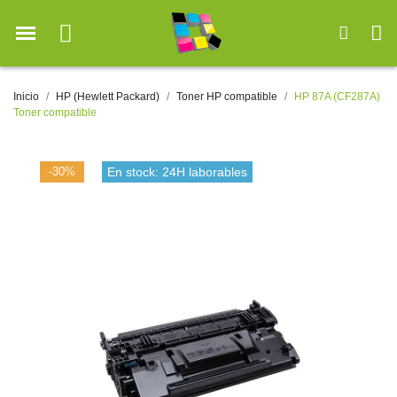
Inicio
HP (Hewlett Packard)
Toner HP compatible
HP 87A (CF287A)
Toner compatible
-30%
En stock: 24H laborables