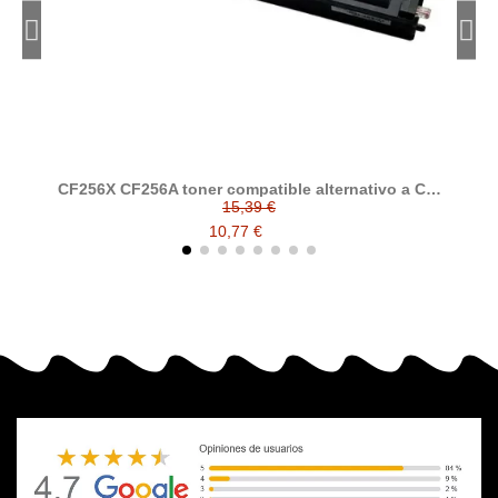
CF256X CF256A toner compatible alternativo a CF-
256X CF-256A HP 56A HP 56X
15,39 €
10,77 €