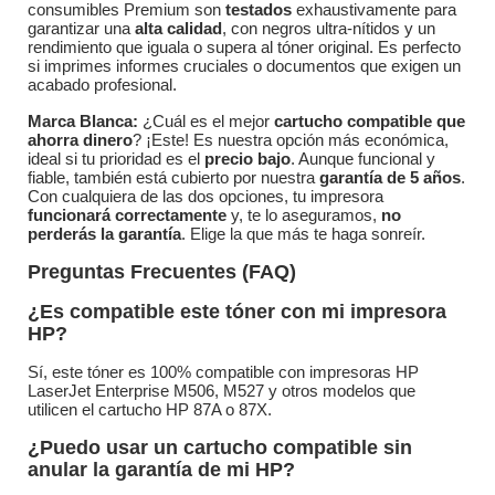
consumibles Premium son
testados
exhaustivamente para
garantizar una
alta calidad
, con negros ultra-nítidos y un
rendimiento que iguala o supera al tóner original. Es perfecto
si imprimes informes cruciales o documentos que exigen un
acabado profesional.
Marca Blanca:
¿Cuál es el mejor
cartucho compatible que
ahorra dinero
? ¡Este! Es nuestra opción más económica,
ideal si tu prioridad es el
precio bajo
. Aunque funcional y
fiable, también está cubierto por nuestra
garantía de 5 años
.
Con cualquiera de las dos opciones, tu impresora
funcionará correctamente
y, te lo aseguramos,
no
perderás la garantía
. Elige la que más te haga sonreír.
Preguntas Frecuentes (FAQ)
¿Es compatible este tóner con mi impresora
HP?
Sí, este tóner es 100% compatible con impresoras HP
LaserJet Enterprise M506, M527 y otros modelos que
utilicen el cartucho HP 87A o 87X.
¿Puedo usar un cartucho compatible sin
anular la garantía de mi HP?