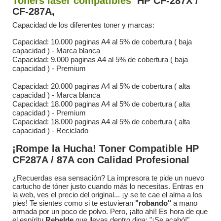
Toners láser compatibles
HP CF-287X /
CF-287A,
Capacidad de los diferentes toner y marcas:
Capacidad: 10.000 paginas A4 al 5% de cobertura ( baja
capacidad ) - Marca blanca
Capacidad: 9.000 paginas A4 al 5% de cobertura ( baja
capacidad ) - Premium
Capacidad: 20.000 paginas A4 al 5% de cobertura ( alta
capacidad ) - Marca blanca
Capacidad: 18.000 paginas A4 al 5% de cobertura ( alta
capacidad ) - Premium
Capacidad: 18.000 paginas A4 al 5% de cobertura ( alta
capacidad ) - Reciclado
¡Rompe la Hucha! Toner Compatible HP
CF287A / 87A con Calidad Profesional
¿Recuerdas esa sensación? La impresora te pide un nuevo
cartucho de tóner justo cuando más lo necesitas. Entras en
la web, ves el precio del original... ¡y se te cae el alma a los
pies! Te sientes como si te estuvieran
"robando"
a mano
armada por un poco de polvo. Pero, ¡alto ahí! Es hora de que
el espíritu
Rebelde
que llevas dentro diga: "¡Se acabó!".