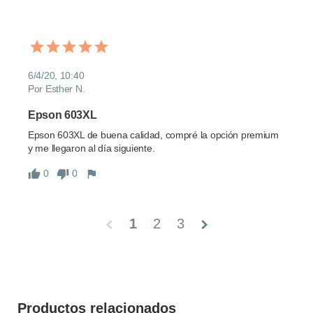
6/4/20, 10:40
Por Esther N.
Epson 603XL
Epson 603XL de buena calidad, compré la opción premium 
y me llegaron al día siguiente.
0
0
1
2
3
chevron_left
chevron_right
Productos relacionados