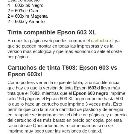
4 = 603xlbk Negro
2 = 603xl
c Cian
2 = 603xl
m Magenta
2 = 603xl
y Amarillo
Tinta compatible Epson 603 XL
En nuestra página web puedes comprar el
cartucho xl
, ya
que se pueden montar en todas las impresoras y es la
versión más ecológica y que más económico sale el coste
por página.
Cartuchos de tinta
T603
: Epson 603 vs
Epson 603xl
Como podréis ver en la siguiente tabla, la única diferencia
que hay es que la versión de tinta Epson
t603xl
lleva más
tinta que el
T603
, mientras que el
Epson 603 negro
imprime
solo 150 páginas el Epson 603 XL negro imprime hasta 500
lo que lo hace un cartucho que imprime 3 veces más. Esto
permite que con la misma cantidad de plástico y de energía
en trasporte se impriman casi el doble de páginas, y el precio
del cartucho xl es más barato en precio por copia, por esta
razón desde Quecartucho.es recomendamos si no se
imprime muy poco usar las versiones de tinta xl.