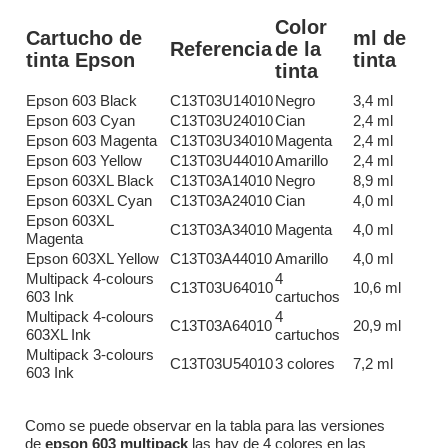
Color
Cartucho de
ml de
Referencia
de la
tinta Epson
tinta
tinta
Epson 603 Black
C13T03U14010
Negro
3,4 ml
Epson 603 Cyan
C13T03U24010
Cian
2,4 ml
Epson 603 Magenta
C13T03U34010
Magenta
2,4 ml
Epson 603 Yellow
C13T03U44010
Amarillo
2,4 ml
Epson 603XL Black
C13T03A14010
Negro
8,9 ml
Epson 603XL Cyan
C13T03A24010
Cian
4,0 ml
Epson 603XL
C13T03A34010
Magenta
4,0 ml
Magenta
Epson 603XL Yellow
C13T03A44010
Amarillo
4,0 ml
Multipack 4-colours
4
C13T03U64010
10,6 ml
603 Ink
cartuchos
Multipack 4-colours
4
C13T03A64010
20,9 ml
603XL Ink
cartuchos
Multipack 3-colours
C13T03U54010
3 colores
7,2 ml
603 Ink
Como se puede observar en la tabla para las versiones
de
epson 603 multipack
las hay de 4 colores en las