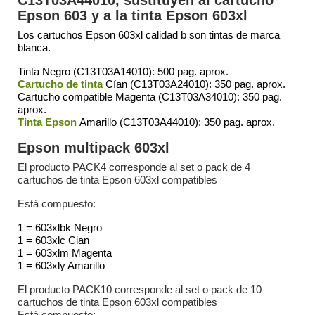
C13T03A44010, sustituyen al cartucho
Epson 603 y a la tinta Epson 603xl
Los cartuchos Epson 603xl calidad b son tintas de marca
blanca.
Tinta Negro (C13T03A14010): 500 pag. aprox.
Cartucho de tinta
Cían (C13T03A24010): 350 pag. aprox.
Cartucho compatible Magenta (C13T03A34010): 350 pag.
aprox.
Tinta Epson
Amarillo (C13T03A44010): 350 pag. aprox.
Epson multipack 603xl
El producto
PACK4
corresponde al set o pack de 4
cartuchos de tinta Epson 603xl compatibles
Está compuesto:
1 = 603xlbk
Negro
1 = 603xl
c Cian
1 = 603xl
m Magenta
1 = 603xl
y Amarillo
El producto PACK10 corresponde al set o pack de 10
cartuchos de tinta Epson 603xl compatibles
Está compuesto: