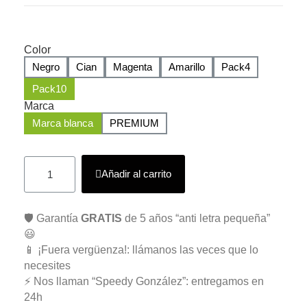
Color
Negro
Cian
Magenta
Amarillo
Pack4
Pack10
Marca
Marca blanca
PREMIUM
Añadir al carrito
🛡️ Garantía
GRATIS
de 5 años “anti letra pequeña”
😃
📱 ¡Fuera vergüenza!: llámanos las veces que lo
necesites
⚡ Nos llaman “Speedy González”: entregamos en
24h